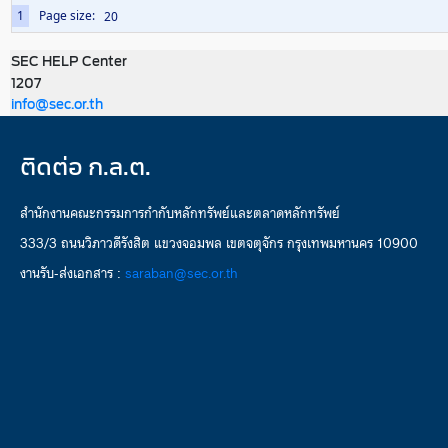
1
Page size:
SEC HELP Center
1207
info@sec.or.th
ติดต่อ ก.ล.ต.
สำนักงานคณะกรรมการกำกับหลักทรัพย์และตลาดหลักทรัพย์
333/3 ถนนวิภาวดีรังสิต แขวงจอมพล เขตจตุจักร กรุงเทพมหานคร 10900
งานรับ-ส่งเอกสาร :
saraban@sec.or.th