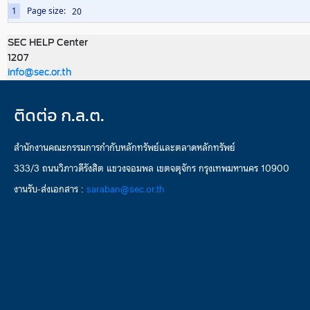
1
Page size:
SEC HELP Center
1207
info@sec.or.th
ติดต่อ ก.ล.ต.
สำนักงานคณะกรรมการกำกับหลักทรัพย์และตลาดหลักทรัพย์
333/3 ถนนวิภาวดีรังสิต แขวงจอมพล เขตจตุจักร กรุงเทพมหานคร 10900
งานรับ-ส่งเอกสาร :
saraban@sec.or.th