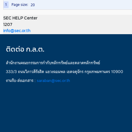
1
Page size:
SEC HELP Center
1207
info@sec.or.th
ติดต่อ ก.ล.ต.
สำนักงานคณะกรรมการกำกับหลักทรัพย์และตลาดหลักทรัพย์
333/3 ถนนวิภาวดีรังสิต แขวงจอมพล เขตจตุจักร กรุงเทพมหานคร 10900
งานรับ-ส่งเอกสาร :
saraban@sec.or.th