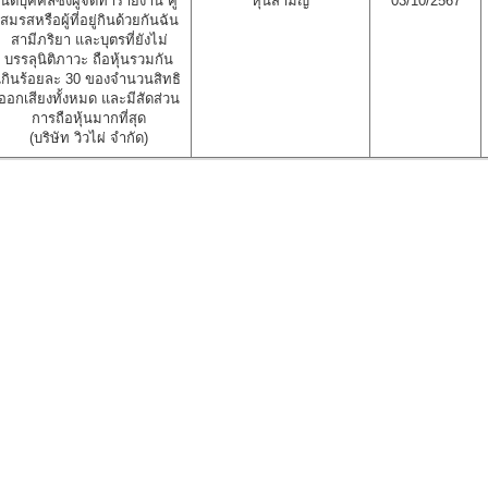
นิติบุคคลซึ่งผู้จัดทำรายงาน คู่
หุ้นสามัญ
03/10/2567
สมรสหรือผู้ที่อยู่กินด้วยกันฉัน
สามีภริยา และบุตรที่ยังไม่
บรรลุนิติภาวะ ถือหุ้นรวมกัน
เกินร้อยละ 30 ของจำนวนสิทธิ
ออกเสียงทั้งหมด และมีสัดส่วน
การถือหุ้นมากที่สุด
(บริษัท วิวไผ่ จำกัด)