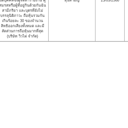
นิติบุคคลซึ่งผู้จัดทำรายงาน คู่
หุ้นสามัญ
23/05/2568
สมรสหรือผู้ที่อยู่กินด้วยกันฉัน
สามีภริยา และบุตรที่ยังไม่
บรรลุนิติภาวะ ถือหุ้นรวมกัน
เกินร้อยละ 30 ของจำนวน
สิทธิออกเสียงทั้งหมด และมี
สัดส่วนการถือหุ้นมากที่สุด
(บริษัท วิวไผ่ จำกัด)