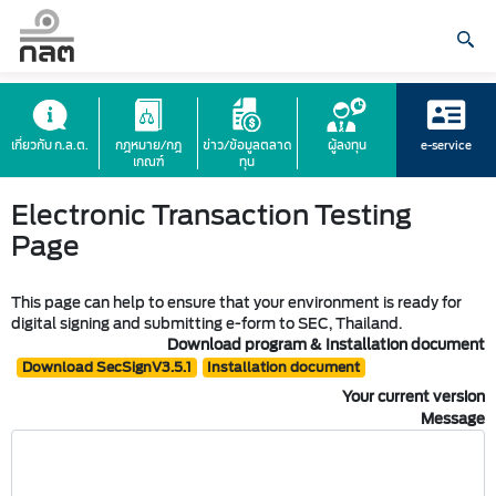
เกี่ยวกับ ก.ล.ต.
กฎหมาย/กฎ
ข่าว/ข้อมูลตลาด
ผู้ลงทุน
e-service
เกณฑ์
ทุน
Electronic Transaction Testing
Page
This page can help to ensure that your environment is ready for
digital signing and submitting e-form to SEC, Thailand.
Download program & Installation document
Download SecSignV3.5.1
Installation document
Your current version
Message