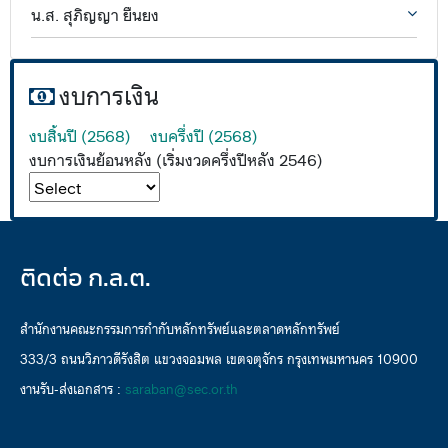
น.ส. สุภิญญา ยืนยง
งบการเงิน
งบสิ้นปี (2568)
งบครึ่งปี (2568)
งบการเงินย้อนหลัง (เริ่มงวดครึ่งปีหลัง 2546)
ติดต่อ ก.ล.ต.
สำนักงานคณะกรรมการกำกับหลักทรัพย์และตลาดหลักทรัพย์
333/3 ถนนวิภาวดีรังสิต แขวงจอมพล เขตจตุจักร กรุงเทพมหานคร 10900
งานรับ-ส่งเอกสาร :
saraban@sec.or.th