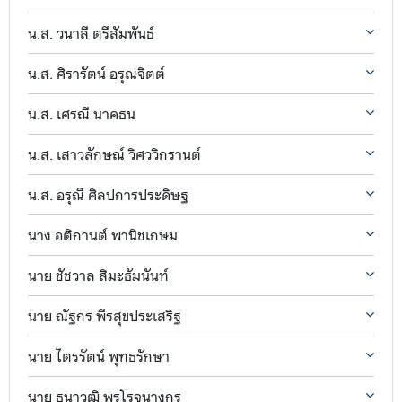
น.ส. วนาลี ตรีสัมพันธ์
น.ส. ศิรารัตน์ อรุณจิตต์
น.ส. เศรณี นาคธน
น.ส. เสาวลักษณ์ วิศววิกรานต์
น.ส. อรุณี ศิลปการประดิษฐ
นาง อติกานต์ พานิชเกษม
นาย ชัชวาล สิมะธัมนันท์
นาย ณัฐกร พีรสุขประเสริฐ
นาย ไตรรัตน์ พุทธรักษา
นาย ธนาวุฒิ พรโรจนางกูร