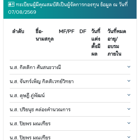
ทะเบียนผู้มีคุณสมบัติเป็นผู้จัดการกองทุน ข้อมูล ณ วันที่
07/08/2569
ลำดับ
ชื่อ-
MF/PF
DF
วันที่
วันที่หมด
นามสกุล
แต่ง
อายุ/
ตั้งมี
อบรม
ผล
ภายใน
น.ส. กิตติกา ศันสนะวาณี
น.ส. จันทร์เพ็ญ กิตติเวทย์วิทยา
น.ส. ดุษฎี ภู่พัฒน์
น.ส. ปริยนุช คล่องคำนวณการ
น.ส. ปิยพร มณเฑียร
น.ส. ปิยพร มณเฑียร