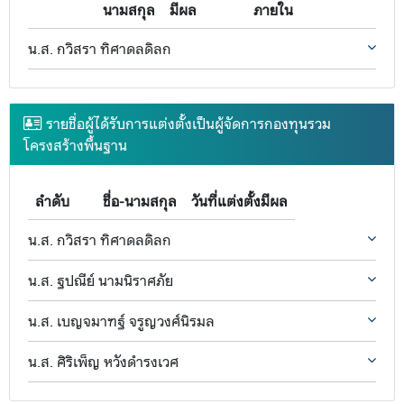
นามสกุล
มีผล
ภายใน
น.ส. กวิสรา ทิศาดลดิลก
รายชื่อผู้ได้รับการแต่งตั้งเป็นผู้จัดการกองทุนรวม
โครงสร้างพื้นฐาน
ลำดับ
ชื่อ-นามสกุล
วันที่แต่งตั้งมีผล
น.ส. กวิสรา ทิศาดลดิลก
น.ส. ฐปณีย์ นามนิราศภัย
น.ส. เบญจมาฑฐ์ จรูญวงศ์นิรมล
น.ส. ศิริเพ็ญ หวังดำรงเวศ