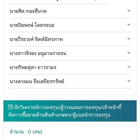
นายศิต ทองสีนาค
นายปิยพงษ์ โคตรชนะ
นายวีระวงค์ จิตต์มิตรภาพ
นางสาวจิรยง อนุมานราชธน
นางทิพยสุดา ถาวรามร
นางดวงมน จึงเสถียรทรัพย์
นักวิเคราะห์การลงทุน/ผู้วางแผนการลงทุน/เจ้าหน้าที่
จัดการซื้อขายด้านสินค้าเกษตร/ผู้แนะนำการลงทุน
จำนวน : 0 (คน)