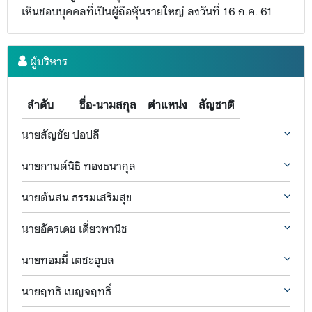
เห็นชอบบุคคลที่เป็นผู้ถือหุ้นรายใหญ่ ลงวันที่ 16 ก.ค. 61
ผู้บริหาร
ลำดับ
ชื่อ-นามสกุล
ตำแหน่ง
สัญชาติ
นายสัญชัย ปอปลี
นายกานต์นิธิ ทองธนากุล
นายต้นสน ธรรมเสริมสุข
นายอัครเดช เดี่ยวพานิช
นายทอมมี่ เตชะอุบล
นายฤทธิ เบญจฤทธิ์