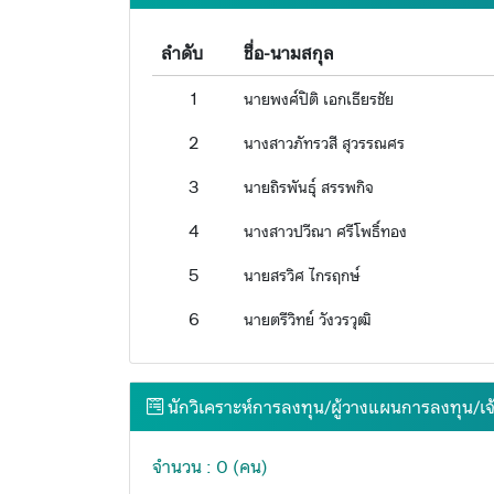
ลำดับ
ชื่อ-นามสกุล
1
นายพงศ์ปิติ เอกเธียรชัย
2
นางสาวภัทรวสี สุวรรณศร
3
นายถิรพันธุ์ สรรพกิจ
4
นางสาวปวีณา ศรีโพธิ์ทอง
5
นายสรวิศ ไกรฤกษ์
6
นายตรีวิทย์ วังวรวุฒิ
นักวิเคราะห์การลงทุน/ผู้วางแผนการลงทุน/เจ
จำนวน : 0 (คน)