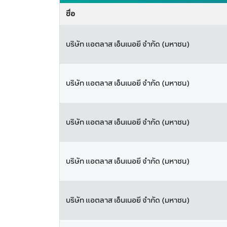
ชื่อ
บริษัท แอตลาส เอ็นเนอยี จำกัด (มหาชน)
บริษัท แอตลาส เอ็นเนอยี จำกัด (มหาชน)
บริษัท แอตลาส เอ็นเนอยี จำกัด (มหาชน)
บริษัท แอตลาส เอ็นเนอยี จำกัด (มหาชน)
บริษัท แอตลาส เอ็นเนอยี จำกัด (มหาชน)