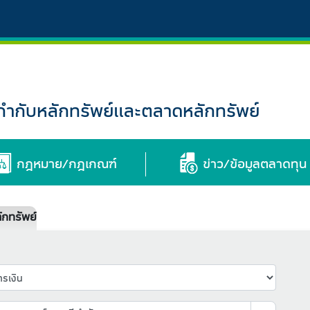
กับหลักทรัพย์และตลาดหลักทรัพย์
กฎหมาย/กฎเกณฑ์
ข่าว/ข้อมูลตลาดทุน
กทรัพย์