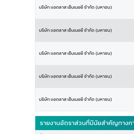
บริษัท แอตลาส เอ็นเนอยี จำกัด (มหาชน)
บริษัท แอตลาส เอ็นเนอยี จำกัด (มหาชน)
บริษัท แอตลาส เอ็นเนอยี จำกัด (มหาชน)
บริษัท แอตลาส เอ็นเนอยี จำกัด (มหาชน)
บริษัท แอตลาส เอ็นเนอยี จำกัด (มหาชน)
รายงานอัตราส่วนที่มีนัยสำคัญทางก