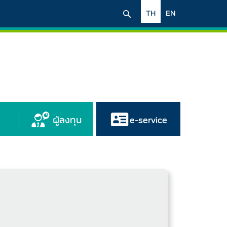
TH
EN
ผู้ลงทุน
e-service