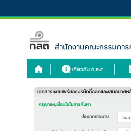
สำนักงานคณะกรรมการกำ
เกี่ยวกับ ก.ล.ต.
เอกสารเผยแพร่ของบริษัทที่ออกและเสนอขายหลั
กรุณาระบุเงื่อนไขในการค้นหา
ประเภทรายงาน