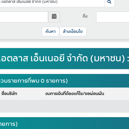
ถึง
ล้างเงื่อนไข
แอตลาส เอ็นเนอยี จำกัด (มหาชน)
จำนวนรายการที่พบ 0 รายการ)
ชื่อบริษัท
งบการเงินที่ต้องแก้ไข/ขอผ่อนผัน
รายการ)