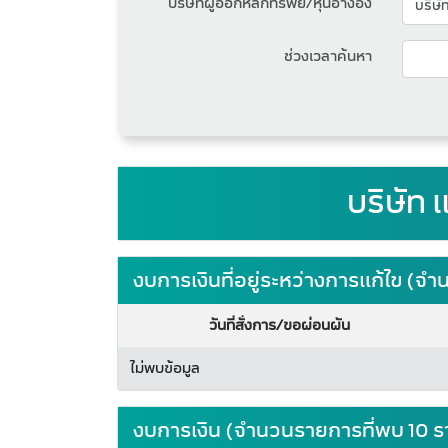
บริษัทผู้ออกหลักทรัพย์/หุ้นอ้างอิง
ช่วงเวลาค้นหา
บริษัท 
งบการเงินที่อยู่ระหว่างการแก้ไข (
วันที่สั่งการ/ขอผ่อนผัน
ไม่พบข้อมูล
งบการเงิน (จำนวนรายการที่พบ 10 