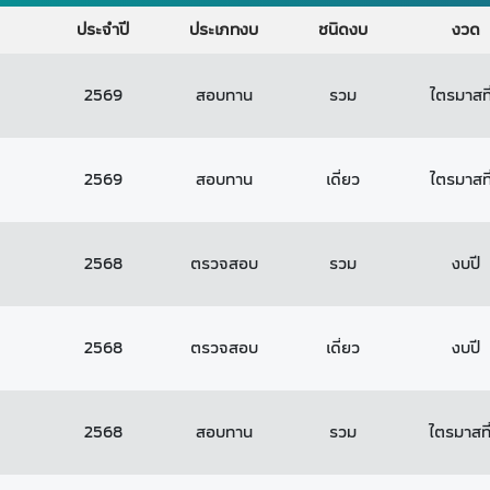
ประจำปี
ประเภทงบ
ชนิดงบ
งวด
2569
สอบทาน
รวม
ไตรมาสที่
2569
สอบทาน
เดี่ยว
ไตรมาสที่
2568
ตรวจสอบ
รวม
งบปี
2568
ตรวจสอบ
เดี่ยว
งบปี
2568
สอบทาน
รวม
ไตรมาสที่