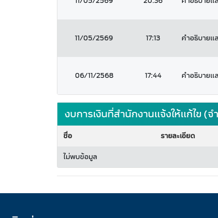
11/05/2569
20:36
คำอธิบายและว
11/05/2569
17:13
คำอธิบายและว
06/11/2568
17:44
คำอธิบายและ
งบการเงินที่สำนักงานแจ้งให้แก้ไข 
ชื่อ
รายละเอียด
ไม่พบข้อมูล