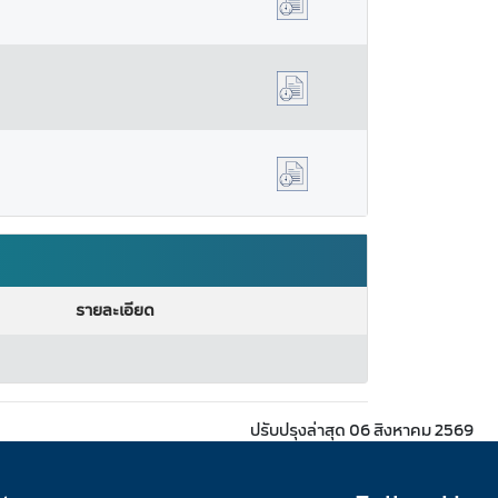
รายละเอียด
ปรับปรุงล่าสุด 06 สิงหาคม 2569