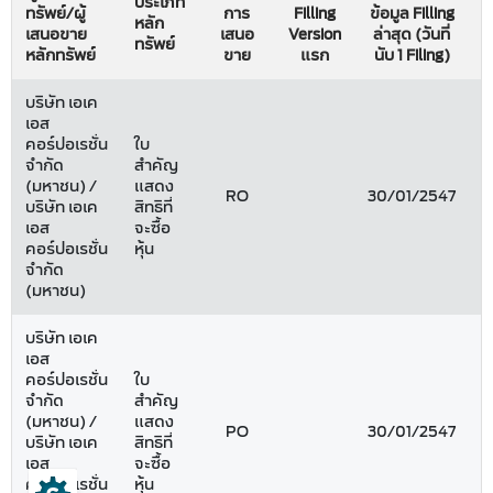
ประเภท
ทรัพย์/ผู้
การ
Filling
ข้อมูล Filling
ว
หลัก
เสนอขาย
เสนอ
Version
ล่าสุด (วันที่
ทรัพย์
หลักทรัพย์
ขาย
แรก
นับ 1 Filing)
บริษัท เอเค
เอส
คอร์ปอเรชั่น
ใบ
จำกัด
สำคัญ
(มหาชน) /
แสดง
RO
30/01/2547
1
บริษัท เอเค
สิทธิที่
เอส
จะซื้อ
คอร์ปอเรชั่น
หุ้น
จำกัด
(มหาชน)
บริษัท เอเค
เอส
คอร์ปอเรชั่น
ใบ
จำกัด
สำคัญ
(มหาชน) /
แสดง
PO
30/01/2547
1
บริษัท เอเค
สิทธิที่
เอส
จะซื้อ
คอร์ปอเรชั่น
หุ้น