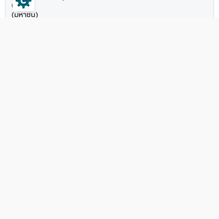
จำกัด
(มหาชน)
โทเคนดิจิทัล (จำนวนรายการที่พบ 0 รายการ)
ผู้ออก
วัน
หลัก
วันที่
วันที่
ประเภท
ราคา
ที่
ทรัพย์/
ประเภท
Filling
เริ่ม
การ
ขาย
สิ้น
ผู้เสนอ
โทเคน
มีผล
การ
เสนอ
ต่อ
สุด
ขาย
ดิจิทัล
ใช้
เสนอ
ขาย
หน่วย
การ
หลัก
บังคับ
ขาย
ขาย
ทรัพย์
ไม่พบข้อมูล
หน่วยลงทุน (กองทุนรวมอสังหาริมทรัพย์/
กองทุนรวมโครงสร้างพื้นฐาน) (จำนวน
รายการที่พบ 0 รายการ)