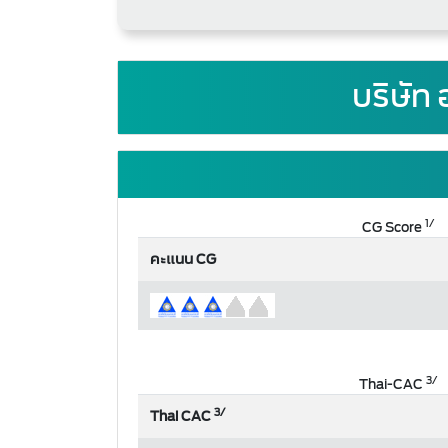
บริษัท
1/
CG Score
คะแนน CG
3/
Thai-CAC
3/
Thai CAC