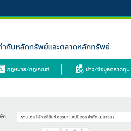
กับหลักทรัพย์และตลาดหลักทรัพย์
กฎหมาย/กฎเกณฑ์
ข่าว/ข้อมูลตลาดทุน
ษัท