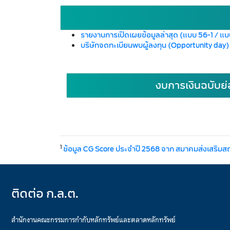
รายงานการเปิดเผยข้อมูลล่าสุด (แบบ 56-1 / แ
บริษัทจดทะเบียนพบผู้ลงทุน (Opportunity day
งบการเงินฉบับย่
1
ข้อมูล CG Score ประจำปี 2568 จาก สมาคมส่งเสริมส
ติดต่อ ก.ล.ต.
สำนักงานคณะกรรมการกำกับหลักทรัพย์และตลาดหลักทรัพย์