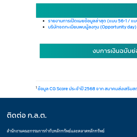
รายงานการเปิดเผยข้อมูลล่าสุด (แบบ 56-1 / แ
บริษัทจดทะเบียนพบผู้ลงทุน (Opportunity day
งบการเงินฉบับย่
1
ข้อมูล CG Score ประจำปี 2568 จาก สมาคมส่งเสริมส
ติดต่อ ก.ล.ต.
สำนักงานคณะกรรมการกำกับหลักทรัพย์และตลาดหลักทรัพย์