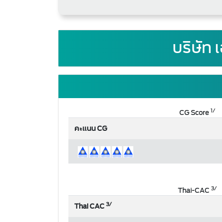
บริษัท 
1/
CG Score
คะแนน CG
3/
Thai-CAC
3/
Thai CAC