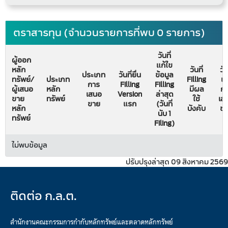
ตราสารทุน (จำนวนรายการที่พบ 0 รายการ)
วันที่
ผู้ออก
แก้ไข
หลัก
วันที่
วัน
ประเภท
วันที่ยื่น
ข้อมูล
ทรัพย์/
ประเภท
Filling
เริ
การ
Filling
Filling
ผู้เสนอ
หลัก
มีผล
ก
เสนอ
Version
ล่าสุด
ขาย
ทรัพย์
ใช้
เส
ขาย
แรก
(วันที่
หลัก
บังคับ
ข
นับ 1
ทรัพย์
Filing)
ไม่พบข้อมูล
ปรับปรุงล่าสุด 09 สิงหาคม 2569
ติดต่อ ก.ล.ต.
สำนักงานคณะกรรมการกำกับหลักทรัพย์และตลาดหลักทรัพย์