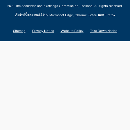
2019 The Securities and Exchange Commission, Thailand. All rights reserved.
เว็บไซต์นี้แสดงผลได้ดีบน Microsoft Edge, Chrome, Safari และ Firefox
Sitemap
Privacy Notice
Website Policy
Take Down Notice