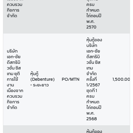
ควบรวม
ครบ
กิจการ
กำหนด
จำกัด
ไถ่ถอนปี
พ.ศ.
2570
หุ้นกู้ของ
บริษัท
บริษัท
เอก-ชัย
เอก-ชัย
ดีสทริบิ
ดีสทริบิ
วชั่น ซิส
วชั่น ซิส
เทม
เทม ยุติ
หุ้นกู้
จำกัด
การใช้
(Debenture)
PO/MTN
ครั้งที่
1,500.00
งาน
- ระยะยาว
1/2567
เนื่องจาก
ชุดที่ 1
ควบรวม
ครบ
กิจการ
กำหนด
จำกัด
ไถ่ถอนปี
พ.ศ.
2568
หุ้นกู้ของ