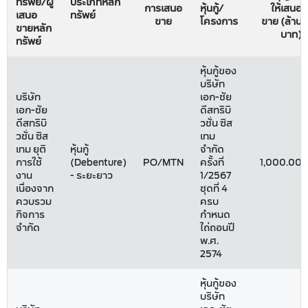
ทรัพย์/ผู้
ประเภทหลัก
การเสนอ
หุ้นกู้/
ให้เสนอ
เสนอ
ทรัพย์
ขาย
โครงการ
ขาย (ล้าน
ขายหลัก
บาท)
ทรัพย์
หุ้นกู้ของ
บริษัท
บริษัท
เอก-ชัย
เอก-ชัย
ดีสทริบิ
ดีสทริบิ
วชั่น ซิส
วชั่น ซิส
เทม
เทม ยุติ
หุ้นกู้
จำกัด
การใช้
(Debenture)
PO/MTN
ครั้งที่
1,000.00
งาน
- ระยะยาว
1/2567
เนื่องจาก
ชุดที่ 4
ควบรวม
ครบ
กิจการ
กำหนด
จำกัด
ไถ่ถอนปี
พ.ศ.
2574
หุ้นกู้ของ
บริษัท