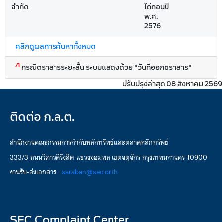
จำกัด
ไถ่ถอนปี
พ.ศ.
2576
คลิกดูผลการค้นหาทั้งหมด
/1
กรณีตราสารระยะสั้น ระบบแสดงด้วย "วันที่ออกตราสาร"
ปรับปรุงล่าสุด 08 สิงหาคม 2569
ติดต่อ ก.ล.ต.
สำนักงานคณะกรรมการกำกับหลักทรัพย์และตลาดหลักทรัพย์
333/3 ถนนวิภาวดีรังสิต แขวงจอมพล เขตจตุจักร กรุงเทพมหานคร 10900
งานรับ-ส่งเอกสาร :
saraban@sec.or.th
SEC Complaint Center