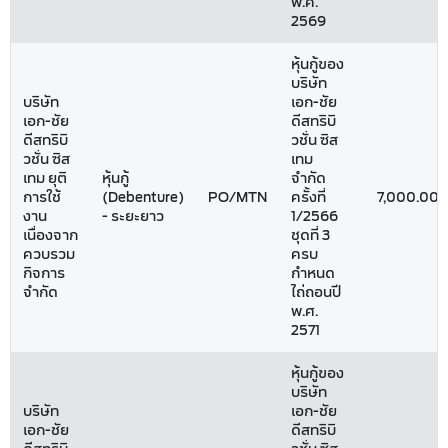
พ.ศ.
2569
หุ้นกู้ของ
บริษัท
บริษัท
เอก-ชัย
เอก-ชัย
ดีสทริบิ
ดีสทริบิ
วชั่น ซิส
วชั่น ซิส
เทม
เทม ยุติ
หุ้นกู้
จำกัด
การใช้
(Debenture)
PO/MTN
ครั้งที่
7,000.00
งาน
- ระยะยาว
1/2566
เนื่องจาก
ชุดที่ 3
ควบรวม
ครบ
กิจการ
กำหนด
จำกัด
ไถ่ถอนปี
พ.ศ.
2571
หุ้นกู้ของ
บริษัท
บริษัท
เอก-ชัย
เอก-ชัย
ดีสทริบิ