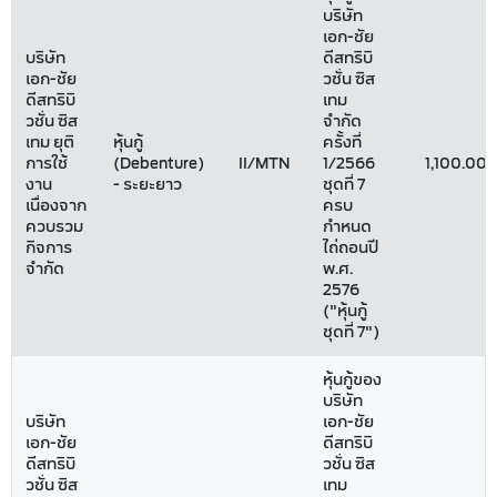
บริษัท
เอก-ชัย
บริษัท
ดีสทริบิ
เอก-ชัย
วชั่น ซิส
ดีสทริบิ
เทม
วชั่น ซิส
จำกัด
เทม ยุติ
หุ้นกู้
ครั้งที่
การใช้
(Debenture)
II/MTN
1/2566
1,100.00
งาน
- ระยะยาว
ชุดที่ 7
เนื่องจาก
ครบ
ควบรวม
กำหนด
กิจการ
ไถ่ถอนปี
จำกัด
พ.ศ.
2576
("หุ้นกู้
ชุดที่ 7")
หุ้นกู้ของ
บริษัท
บริษัท
เอก-ชัย
เอก-ชัย
ดีสทริบิ
ดีสทริบิ
วชั่น ซิส
วชั่น ซิส
เทม