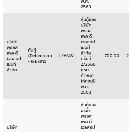
พ.ศ.
2569
หุ้นกู้ของ
บริษัท
พรอส
เพค ดี
บริษัท
เวลลอป
พรอส
เมนท์
หุ้นกู้
เพค ดี
จำกัด
(Debenture)
II/HNW
700.00
22
เวลลอป
ครั้งที่
- ระยะยาว
เมนท์
2/2566
จำกัด
ครบ
กำหนด
ไถ่ถอนปี
พ.ศ.
2568
หุ้นกู้ของ
บริษัท
พรอส
เพค ดี
บริษัท
เวลลอป