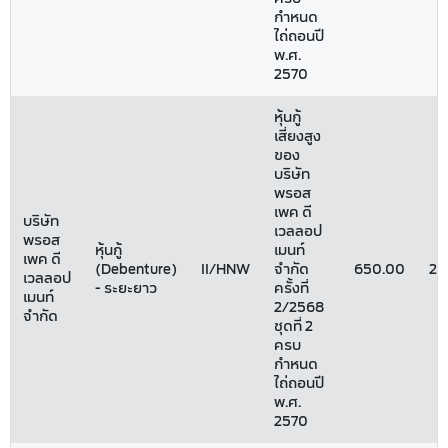
กำหนด
ไถ่ถอนปี
พ.ศ.
2570
หุ้นกู้
เสี่ยงสูง
ของ
บริษัท
พรอส
เพค ดี
บริษัท
เวลลอป
พรอส
หุ้นกู้
เมนท์
เพค ดี
(Debenture)
II/HNW
จำกัด
650.00
23
เวลลอป
- ระยะยาว
ครั้งที่
เมนท์
2/2568
จำกัด
ชุดที่ 2
ครบ
กำหนด
ไถ่ถอนปี
พ.ศ.
2570