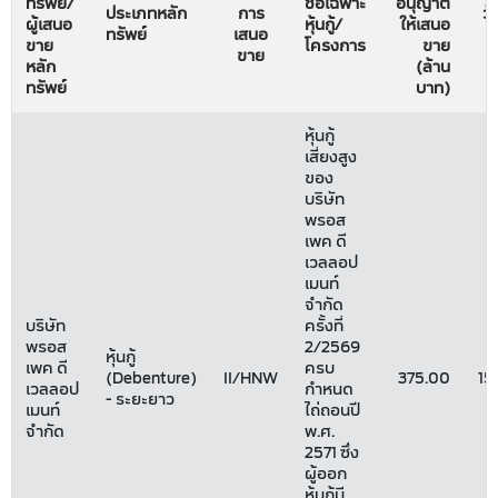
ทรัพย์/
ชื่อเฉพาะ
อนุญาต
ประเภทหลัก
การ
วัน
ผู้เสนอ
หุ้นกู้/
ให้เสนอ
ทรัพย์
เสนอ
ผ
ขาย
โครงการ
ขาย
ขาย
หลัก
(ล้าน
ทรัพย์
บาท)
หุ้นกู้
เสี่ยงสูง
ของ
บริษัท
พรอส
เพค ดี
เวลลอป
เมนท์
จำกัด
บริษัท
ครั้งที่
พรอส
2/2569
หุ้นกู้
เพค ดี
ครบ
(Debenture)
II/HNW
375.00
15
เวลลอป
กำหนด
- ระยะยาว
เมนท์
ไถ่ถอนปี
จำกัด
พ.ศ.
2571 ซึ่ง
ผู้ออก
หุ้นกู้มี