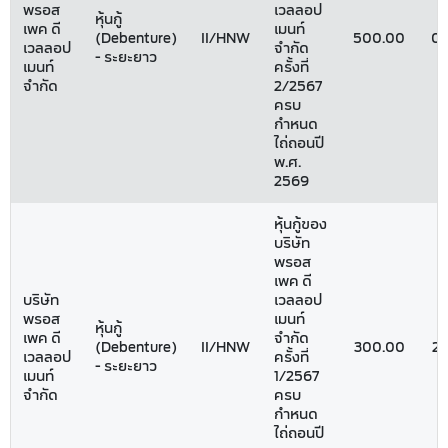
พรอส
เวลลอป
หุ้นกู้
เพค ดี
เมนท์
(Debenture)
II/HNW
500.00
03
เวลลอป
จำกัด
- ระยะยาว
เมนท์
ครั้งที่
จำกัด
2/2567
ครบ
กำหนด
ไถ่ถอนปี
พ.ศ.
2569
หุ้นกู้ของ
บริษัท
พรอส
เพค ดี
บริษัท
เวลลอป
พรอส
เมนท์
หุ้นกู้
เพค ดี
จำกัด
(Debenture)
II/HNW
300.00
27
เวลลอป
ครั้งที่
- ระยะยาว
เมนท์
1/2567
จำกัด
ครบ
กำหนด
ไถ่ถอนปี