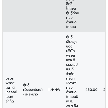
สิทธิ
ไถ่ถอน
หุ้นกู้ก่อน
ครบ
กำหนด
ไถ่ถอน
หุ้นกู้
เสี่ยงสูง
ของ
บริษัท
พรอส
เพค ดี
เวลลอป
เมนท์
จำกัด
บริษัท
ครั้งที่
พรอส
1/2569
หุ้นกู้
เพค ดี
ครบ
(Debenture)
II/HNW
450.00
26
เวลลอป
กำหนด
- ระยะยาว
เมนท์
ไถ่ถอนปี
จำกัด
พ.ศ.
2571 ซึ่ง