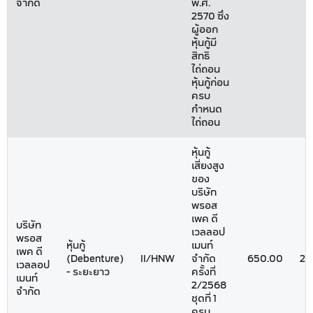
จำกัด
พ.ศ.
2570 ซึ่ง
ผู้ออก
หุ้นกู้มี
สิทธิ
ไถ่ถอน
หุ้นกู้ก่อน
ครบ
กำหนด
ไถ่ถอน
หุ้นกู้
เสี่ยงสูง
ของ
บริษัท
พรอส
เพค ดี
บริษัท
เวลลอป
พรอส
หุ้นกู้
เมนท์
เพค ดี
(Debenture)
II/HNW
จำกัด
650.00
23
เวลลอป
- ระยะยาว
ครั้งที่
เมนท์
2/2568
จำกัด
ชุดที่ 1
ครบ