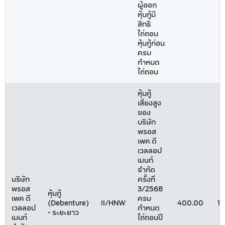
ผู้ออก
หุ้นกู้มี
สิทธิ
ไถ่ถอน
หุ้นกู้ก่อน
ครบ
กำหนด
ไถ่ถอน
หุ้นกู้
เสี่ยงสูง
ของ
บริษัท
พรอส
เพค ดี
เวลลอป
เมนท์
จำกัด
บริษัท
ครั้งที่
พรอส
3/2568
หุ้นกู้
เพค ดี
ครบ
(Debenture)
II/HNW
400.00
1
เวลลอป
กำหนด
- ระยะยาว
เมนท์
ไถ่ถอนปี