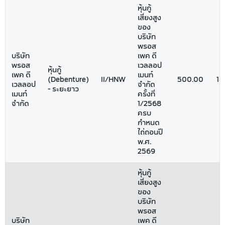
หุ้นกู้
เสี่ยงสูง
ของ
บริษัท
พรอส
บริษัท
เพค ดี
พรอส
เวลลอป
หุ้นกู้
เพค ดี
เมนท์
(Debenture)
II/HNW
500.00
18
เวลลอป
จำกัด
- ระยะยาว
เมนท์
ครั้งที่
จำกัด
1/2568
ครบ
กำหนด
ไถ่ถอนปี
พ.ศ.
2569
หุ้นกู้
เสี่ยงสูง
ของ
บริษัท
พรอส
บริษัท
เพค ดี