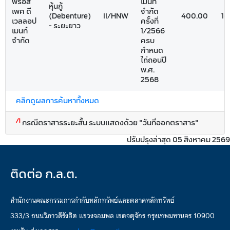
พรอส
เมนท์
หุ้นกู้
เพค ดี
จำกัด
(Debenture)
II/HNW
400.00
16
เวลลอป
ครั้งที่
- ระยะยาว
เมนท์
1/2566
จำกัด
ครบ
กำหนด
ไถ่ถอนปี
พ.ศ.
2568
คลิกดูผลการค้นหาทั้งหมด
/1
กรณีตราสารระยะสั้น ระบบแสดงด้วย "วันที่ออกตราสาร"
ปรับปรุงล่าสุด 05 สิงหาคม 2569
ติดต่อ ก.ล.ต.
สำนักงานคณะกรรมการกำกับหลักทรัพย์และตลาดหลักทรัพย์
333/3 ถนนวิภาวดีรังสิต แขวงจอมพล เขตจตุจักร กรุงเทพมหานคร 10900