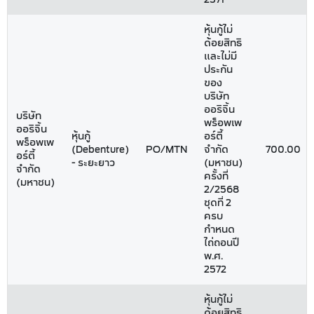
หุ้นกู้ไม่
ด้อยสิทธิ
และไม่มี
ประกัน
ของ
บริษัท
ออริจิ้น
บริษัท
พร็อพเพ
ออริจิ้น
หุ้นกู้
อร์ตี้
พร็อพเพ
(Debenture)
PO/MTN
จำกัด
700.00
อร์ตี้
- ระยะยาว
(มหาชน)
จำกัด
ครั้งที่
(มหาชน)
2/2568
ชุดที่ 2
ครบ
กำหนด
ไถ่ถอนปี
พ.ศ.
2572
หุ้นกู้ไม่
ด้อยสิทธิ