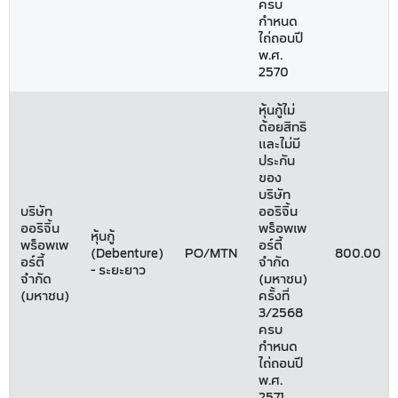
ครบ
กำหนด
ไถ่ถอนปี
พ.ศ.
2570
หุ้นกู้ไม่
ด้อยสิทธิ
และไม่มี
ประกัน
ของ
บริษัท
บริษัท
ออริจิ้น
ออริจิ้น
พร็อพเพ
หุ้นกู้
พร็อพเพ
อร์ตี้
(Debenture)
PO/MTN
800.00
อร์ตี้
จำกัด
- ระยะยาว
จำกัด
(มหาชน)
(มหาชน)
ครั้งที่
3/2568
ครบ
กำหนด
ไถ่ถอนปี
พ.ศ.
2571