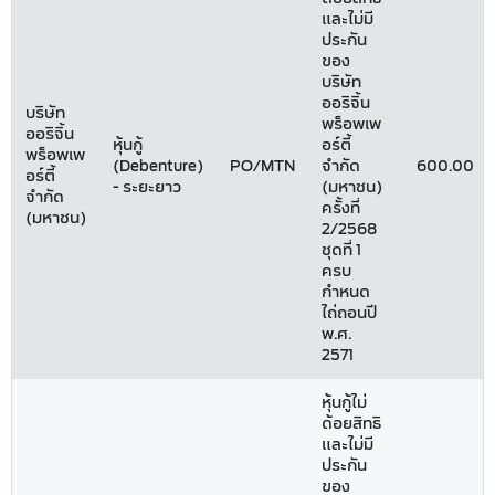
และไม่มี
ประกัน
ของ
บริษัท
ออริจิ้น
บริษัท
พร็อพเพ
ออริจิ้น
หุ้นกู้
อร์ตี้
พร็อพเพ
(Debenture)
PO/MTN
จำกัด
600.00
อร์ตี้
- ระยะยาว
(มหาชน)
จำกัด
ครั้งที่
(มหาชน)
2/2568
ชุดที่ 1
ครบ
กำหนด
ไถ่ถอนปี
พ.ศ.
2571
หุ้นกู้ไม่
ด้อยสิทธิ
และไม่มี
ประกัน
ของ