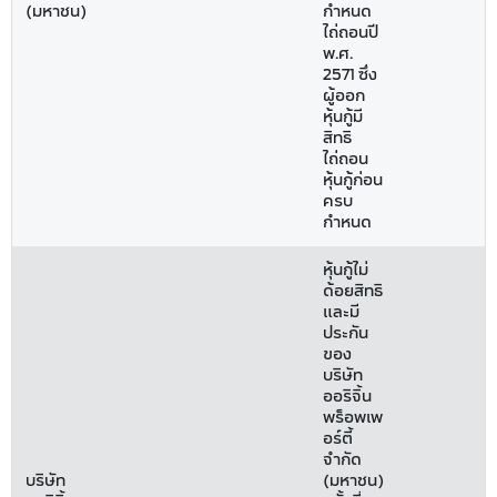
(มหาชน)
กำหนด
ไถ่ถอนปี
พ.ศ.
2571 ซึ่ง
ผู้ออก
หุ้นกู้มี
สิทธิ
ไถ่ถอน
หุ้นกู้ก่อน
ครบ
กำหนด
หุ้นกู้ไม่
ด้อยสิทธิ
และมี
ประกัน
ของ
บริษัท
ออริจิ้น
พร็อพเพ
อร์ตี้
จำกัด
บริษัท
(มหาชน)