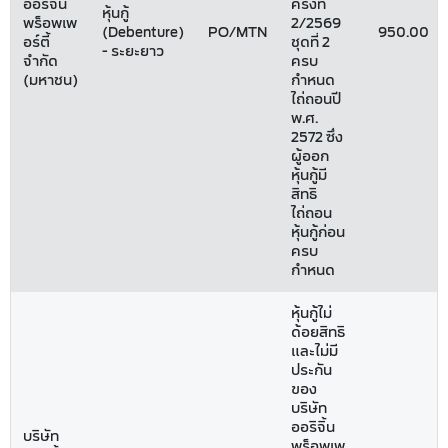
ออริจิ้น
ครั้งที่
หุ้นกู้
พร็อพเพ
2/2569
(Debenture)
PO/MTN
950.00
อร์ตี้
ชุดที่ 2
- ระยะยาว
จำกัด
ครบ
(มหาชน)
กำหนด
ไถ่ถอนปี
พ.ศ.
2572 ซึ่ง
ผู้ออก
หุ้นกู้มี
สิทธิ
ไถ่ถอน
หุ้นกู้ก่อน
ครบ
กำหนด
หุ้นกู้ไม่
ด้อยสิทธิ
และไม่มี
ประกัน
ของ
บริษัท
ออริจิ้น
บริษัท
พร็อพเพ