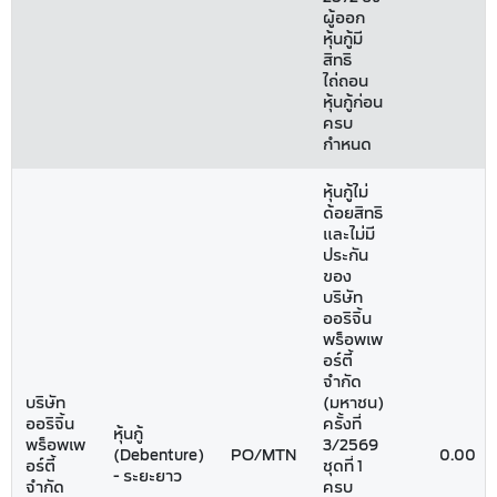
ผู้ออก
หุ้นกู้มี
สิทธิ
ไถ่ถอน
หุ้นกู้ก่อน
ครบ
กำหนด
หุ้นกู้ไม่
ด้อยสิทธิ
และไม่มี
ประกัน
ของ
บริษัท
ออริจิ้น
พร็อพเพ
อร์ตี้
จำกัด
บริษัท
(มหาชน)
ออริจิ้น
ครั้งที่
หุ้นกู้
พร็อพเพ
3/2569
(Debenture)
PO/MTN
0.00
อร์ตี้
ชุดที่ 1
- ระยะยาว
จำกัด
ครบ