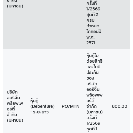
จำกัด
ครั้งที่
(มหาชน)
1/2569
ชุดที่ 2
ครบ
กำหนด
ไถ่ถอนปี
พ.ศ.
2571
หุ้นกู้ไม่
ด้อยสิทธิ
และไม่มี
ประกัน
ของ
บริษัท
ออริจิ้น
บริษัท
พร็อพเพ
ออริจิ้น
หุ้นกู้
อร์ตี้
พร็อพเพ
(Debenture)
PO/MTN
จำกัด
800.00
อร์ตี้
- ระยะยาว
(มหาชน)
จำกัด
ครั้งที่
(มหาชน)
1/2569
ชุดที่ 1