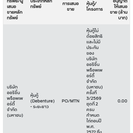
ทรัพย์/ผู้
ประเภทหลัก
อนุญาต
การเสนอ
หุ้นกู้/
เสนอ
ทรัพย์
ให้เสนอ
ขาย
โครงการ
ขายหลัก
ขาย (ล้าน
ทรัพย์
บาท)
หุ้นกู้ไม่
ด้อยสิทธิ
และไม่มี
ประกัน
ของ
บริษัท
ออริจิ้น
พร็อพเพ
อร์ตี้
จำกัด
บริษัท
(มหาชน)
ออริจิ้น
ครั้งที่
หุ้นกู้
พร็อพเพ
3/2569
(Debenture)
PO/MTN
0.00
อร์ตี้
ชุดที่ 2
- ระยะยาว
จำกัด
ครบ
(มหาชน)
กำหนด
ไถ่ถอนปี
พ.ศ.
2572 ซึ่ง