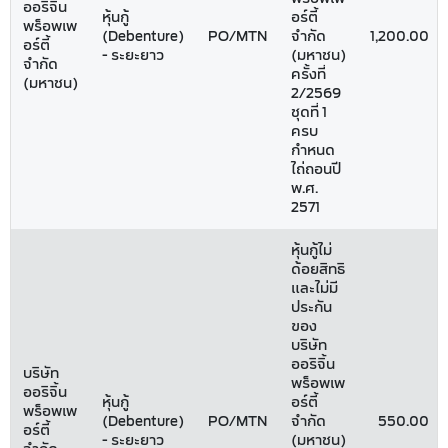
ออริจิ้น
หุ้นกู้
อร์ตี้
พร็อพเพ
(Debenture)
PO/MTN
จำกัด
1,200.00
อร์ตี้
- ระยะยาว
(มหาชน)
จำกัด
ครั้งที่
(มหาชน)
2/2569
ชุดที่ 1
ครบ
กำหนด
ไถ่ถอนปี
พ.ศ.
2571
หุ้นกู้ไม่
ด้อยสิทธิ
และไม่มี
ประกัน
ของ
บริษัท
ออริจิ้น
บริษัท
พร็อพเพ
ออริจิ้น
หุ้นกู้
อร์ตี้
พร็อพเพ
(Debenture)
PO/MTN
จำกัด
550.00
อร์ตี้
- ระยะยาว
(มหาชน)