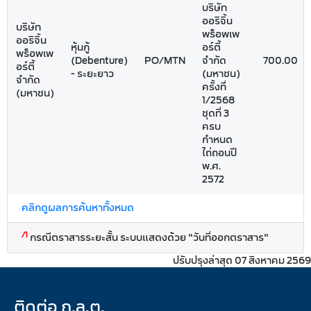
บริษัท
ออริจิ้น
บริษัท
พร็อพเพ
ออริจิ้น
หุ้นกู้
อร์ตี้
พร็อพเพ
(Debenture)
PO/MTN
จำกัด
700.00
อร์ตี้
- ระยะยาว
(มหาชน)
จำกัด
ครั้งที่
(มหาชน)
1/2568
ชุดที่ 3
ครบ
กำหนด
ไถ่ถอนปี
พ.ศ.
2572
คลิกดูผลการค้นหาทั้งหมด
/1
กรณีตราสารระยะสั้น ระบบแสดงด้วย "วันที่ออกตราสาร"
ปรับปรุงล่าสุด 07 สิงหาคม 2569
ติดต่อ ก.ล.ต.