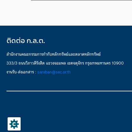
ติดต่อ ก.ล.ต.
สำนักงานคณะกรรมการกำกับหลักทรัพย์และตลาดหลักทรัพย์
333/3 ถนนวิภาวดีรังสิต แขวงจอมพล เขตจตุจักร กรุงเทพมหานคร 10900
งานรับ-ส่งเอกสาร :
saraban@sec.or.th