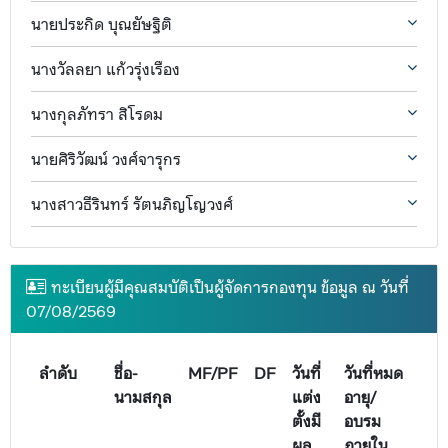
นายประกิด บุณยัษฐิติ
นางวัลลยา แก้วรุ่งเรือง
นางกุลภัทรา สิโรดม
นายศิริวัฒน์ วงศ์จารุกร
นางสาวธีรินทร์ รัตนภิญโญวงศ์
ทะเบียนผู้มีคุณสมบัติเป็นผู้จัดการกองทุน ข้อมูล ณ วันที่
07/08/2569
ลำดับ
ชื่อ-
MF/PF
DF
วันที่
วันที่หมด
นามสกุล
แต่ง
อายุ/
ตั้งมี
อบรม
ผล
ภายใน