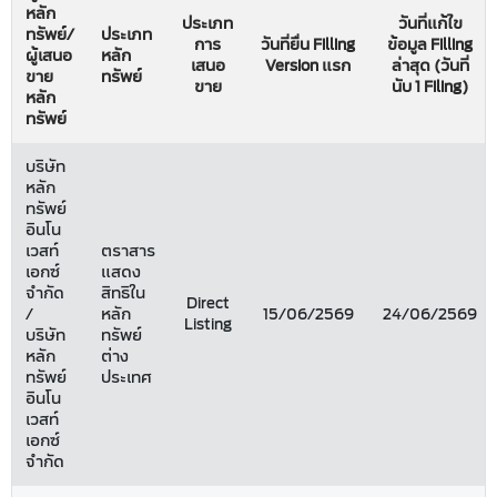
หลัก
ประเภท
วันที่แก้ไข
ทรัพย์/
ประเภท
การ
วันที่ยื่น Filling
ข้อมูล Filling
ผู้เสนอ
หลัก
เสนอ
Version แรก
ล่าสุด (วันที่
ขาย
ทรัพย์
ขาย
นับ 1 Filing)
หลัก
ทรัพย์
บริษัท
หลัก
ทรัพย์
อินโน
เวสท์
ตราสาร
เอกซ์
แสดง
จำกัด
สิทธิใน
Direct
/
หลัก
15/06/2569
24/06/2569
Listing
บริษัท
ทรัพย์
หลัก
ต่าง
ทรัพย์
ประเทศ
อินโน
เวสท์
เอกซ์
จำกัด