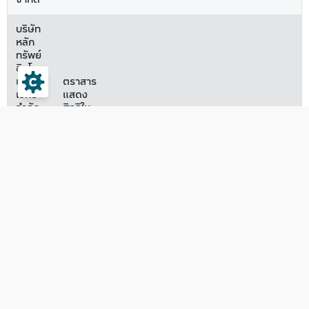
บริษัท
หลัก
ทรัพย์
อินโน
เวสท์
ตราสาร
เอกซ์
แสดง
จำกัด
สิทธิใน
Direct
/
หลัก
04/06/2569
15/06/2569
Listing
บริษัท
ทรัพย์
หลัก
ต่าง
ทรัพย์
ประเทศ
อินโน
เวสท์
เอกซ์
จำกัด
บริษัท
หลัก
ทรัพย์
อินโน
เวสท์
ตราสาร
เอกซ์
แสดง