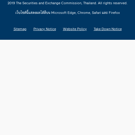
2019 The Securities and Exchange Commission, Thailand. All rights reserved.
เว็บไซต์นี้แสดงผลได้ดีบน Microsoft Edge, Chrome, Safari และ Firefox
Sitemap
Privacy Notice
Website Policy
Take Down Notice