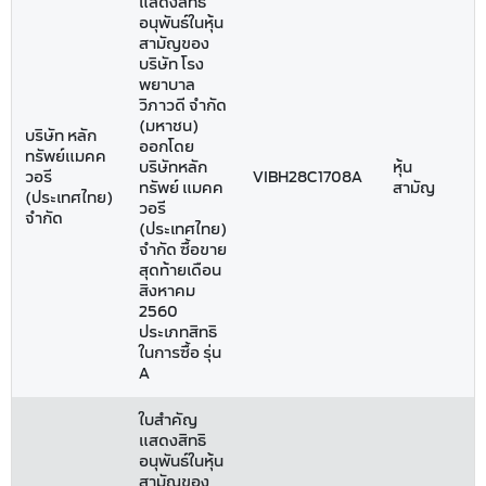
แสดงสิทธิ
อนุพันธ์ในหุ้น
สามัญของ
บริษัท โรง
พยาบาล
วิภาวดี จำกัด
(มหาชน)
บริษัท หลัก
ออกโดย
ทรัพย์แมคค
บริษัทหลัก
หุ้น
วอรี
VIBH28C1708A
ทรัพย์ แมคค
สามัญ
(ประเทศไทย)
วอรี
จำกัด
(ประเทศไทย)
จำกัด ซื้อขาย
สุดท้ายเดือน
สิงหาคม
2560
ประเภทสิทธิ
ในการซื้อ รุ่น
A
ใบสำคัญ
แสดงสิทธิ
อนุพันธ์ในหุ้น
สามัญของ