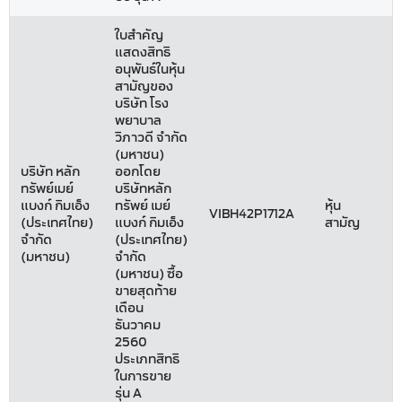
ใบสำคัญ
แสดงสิทธิ
อนุพันธ์ในหุ้น
สามัญของ
บริษัท โรง
พยาบาล
วิภาวดี จำกัด
(มหาชน)
บริษัท หลัก
ออกโดย
ทรัพย์เมย์
บริษัทหลัก
แบงก์ กิมเอ็ง
ทรัพย์ เมย์
หุ้น
VIBH42P1712A
(ประเทศไทย)
แบงก์ กิมเอ็ง
สามัญ
จำกัด
(ประเทศไทย)
(มหาชน)
จำกัด
(มหาชน) ซื้อ
ขายสุดท้าย
เดือน
ธันวาคม
2560
ประเภทสิทธิ
ในการขาย
รุ่น A