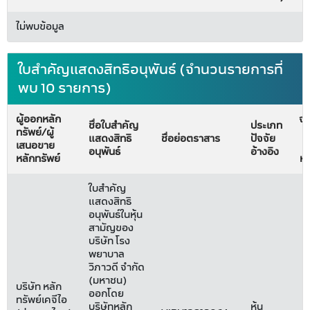
ไม่พบข้อมูล
ใบสำคัญแสดงสิทธิอนุพันธ์ (จำนวนรายการที่
พบ 10 รายการ)
ผู้ออกหลัก
จ
ชื่อใบสำคัญ
ประเภท
ทรัพย์/ผู้
แสดงสิทธิ
ชื่อย่อตราสาร
ปัจจัย
เสนอขาย
อนุพันธ์
อ้างอิง
หลักทรัพย์
หน
ใบสำคัญ
แสดงสิทธิ
อนุพันธ์ในหุ้น
สามัญของ
บริษัท โรง
พยาบาล
วิภาวดี จำกัด
(มหาชน)
บริษัท หลัก
ออกโดย
ทรัพย์เคจีไอ
บริษัทหลัก
หุ้น