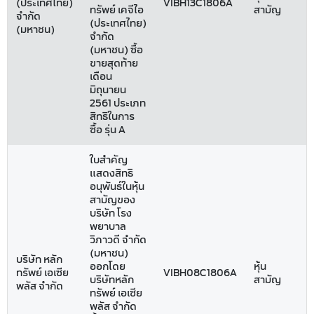
(ประเทศไทย)
VIBH13C1806A
ทรัพย์ เคจีไอ
สามัญ
จำกัด
(ประเทศไทย)
(มหาชน)
จำกัด
(มหาชน) ซื้อ
ขายสุดท้าย
เดือน
มิถุนายน
2561 ประเภท
สิทธิในการ
ซื้อ รุ่น A
ใบสำคัญ
แสดงสิทธิ
อนุพันธ์ในหุ้น
สามัญของ
บริษัท โรง
พยาบาล
วิภาวดี จำกัด
(มหาชน)
บริษัท หลัก
ออกโดย
หุ้น
ทรัพย์ เอเซีย
VIBH08C1806A
บริษัทหลัก
สามัญ
พลัส จำกัด
ทรัพย์ เอเซีย
พลัส จำกัด