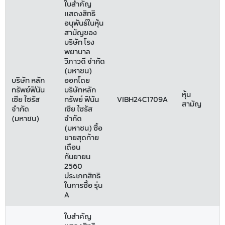
ใบสำคัญ
แสดงสิทธิ
อนุพันธ์ในหุ้น
สามัญของ
บริษัท โรง
พยาบาล
วิภาวดี จำกัด
(มหาชน)
บริษัท หลัก
ออกโดย
ทรัพย์ฟินัน
บริษัทหลัก
หุ้น
เซีย ไซรัส
ทรัพย์ ฟินัน
VIBH24C1709A
สามัญ
จำกัด
เซีย ไซรัส
(มหาชน)
จำกัด
(มหาชน) ซื้อ
ขายสุดท้าย
เดือน
กันยายน
2560
ประเภทสิทธิ
ในการซื้อ รุ่น
A
ใบสำคัญ