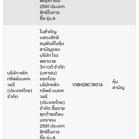
พฤษภาคม
2561 ประเภท
สิทธิในการ
ซื้อ รุ่น A
ใบสำคัญ
แสดงสิทธิ
อนุพันธ์ในหุ้น
สามัญของ
บริษัท โรง
พยาบาล
วิภาวดี จำกัด
บริษัท หลัก
(มหาชน)
ทรัพย์แมคค
ออกโดย
หุ้น
วอรี
บริษัทหลัก
VIBH28C1801A
สามัญ
(ประเทศไทย)
ทรัพย์ แมคค
จำกัด
วอรี
(ประเทศไทย)
จำกัด ซื้อขาย
สุดท้ายเดือน
มกราคม
2561 ประเภท
สิทธิในการ
ซื้อ รุ่น A