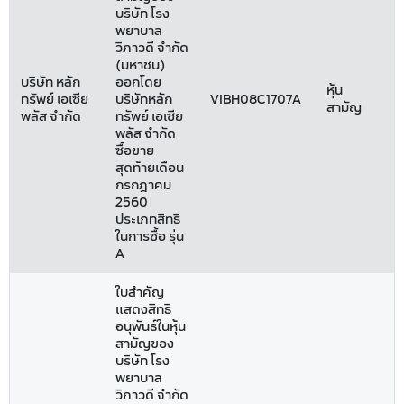
บริษัท โรง
พยาบาล
วิภาวดี จำกัด
(มหาชน)
บริษัท หลัก
ออกโดย
หุ้น
ทรัพย์ เอเซีย
บริษัทหลัก
VIBH08C1707A
สามัญ
พลัส จำกัด
ทรัพย์ เอเซีย
พลัส จำกัด
ซื้อขาย
สุดท้ายเดือน
กรกฎาคม
2560
ประเภทสิทธิ
ในการซื้อ รุ่น
A
ใบสำคัญ
แสดงสิทธิ
อนุพันธ์ในหุ้น
สามัญของ
บริษัท โรง
พยาบาล
วิภาวดี จำกัด