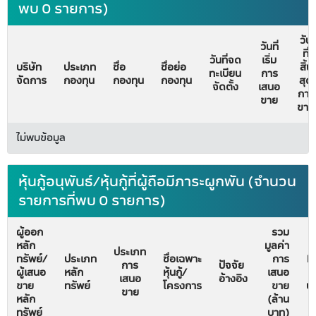
พบ 0 รายการ)
วัน
วันที่
ที่
วันที่จด
เริ่ม
บริษัท
ประเภท
ชื่อ
ชื่อย่อ
สิ้น
ทะเบียน
การ
จัดการ
กองทุน
กองทุน
กองทุน
สุด
จัดตั้ง
เสนอ
การ
ขาย
ขาย
ไม่พบข้อมูล
หุ้นกู้อนุพันธ์/หุ้นกู้ที่ผู้ถือมีภาระผูกพัน (จำนวน
รายการที่พบ 0 รายการ)
ผู้ออก
รวม
หลัก
มูลค่า
วั
ประเภท
ทรัพย์/
ประเภท
ชื่อเฉพาะ
การ
Fi
การ
ปัจจัย
ผู้เสนอ
หลัก
หุ้นกู้/
เสนอ
ม
เสนอ
อ้างอิง
ขาย
ทรัพย์
โครงการ
ขาย
บั
ขาย
หลัก
(ล้าน
ทรัพย์
บาท)