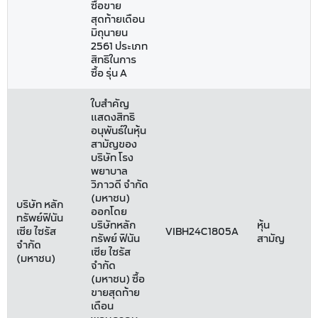
ซื้อขาย
สุดท้ายเดือน
มิถุนายน
2561 ประเภท
สิทธิในการ
ซื้อ รุ่น A
ใบสำคัญ
แสดงสิทธิ
อนุพันธ์ในหุ้น
สามัญของ
บริษัท โรง
พยาบาล
วิภาวดี จำกัด
(มหาชน)
บริษัท หลัก
ออกโดย
ทรัพย์ฟินัน
บริษัทหลัก
หุ้น
เซีย ไซรัส
VIBH24C1805A
ทรัพย์ ฟินัน
สามัญ
จำกัด
เซีย ไซรัส
(มหาชน)
จำกัด
(มหาชน) ซื้อ
ขายสุดท้าย
เดือน