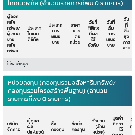
โทเคนดิจิทัล (จำนวนรายการที่พบ 0 รายการ)
ผู้ออก
วัน
หลัก
วันที่
วันที่
ประเภท
ราคา
ที่
ทรัพย์/
ประเภท
Filling
เริ่ม
การ
ขาย
สิ้น
ผู้เสนอ
โทเคน
มีผล
การ
เสนอ
ต่อ
สุด
ขาย
ดิจิทัล
ใช้
เสนอ
ขาย
หน่วย
การ
หลัก
บังคับ
ขาย
ขาย
ทรัพย์
ไม่พบข้อมูล
หน่วยลงทุน (กองทุนรวมอสังหาริมทรัพย์/
กองทุนรวมโครงสร้างพื้นฐาน) (จำนวน
รายการที่พบ 0 รายการ)
มูลค่า
ผู้ดูแล
จำนวน
วั
บริษัท
ชื่อ
ชื่อย่อ
ที่ตรา
ผล
(ล้าน
ทะ
จัดการ
กองทุน
กองทุน
ไว้
ประโยชน์
หน่วย)
จั