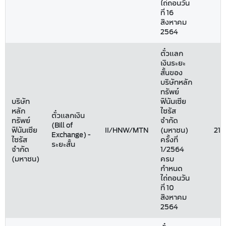
ไถ่ถอนวัน
ที่ 16
สิงหาคม
2564
ตั๋วแลก
เงินระยะ
สั้นของ
บริษัทหลัก
ทรัพย์
บริษัท
ฟินันเซีย
หลัก
ไซรัส
ตั๋วแลกเงิน
ทรัพย์
จำกัด
(Bill of
ฟินันเซีย
II/HNW/MTN
(มหาชน)
216
Exchange) -
ไซรัส
ครั้งที่
ระยะสั้น
จำกัด
1/2564
(มหาชน)
ครบ
กำหนด
ไถ่ถอนวัน
ที่ 10
สิงหาคม
2564