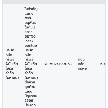
ใบสำคัญ
แสดง
สิทธิ
อนุพันธ์
ในดัชนี
ราคา
SET50
Index
ออกโดย
บริษัท
บริษัท
หลัก
หลัก
ทรัพย์
ทรัพย์
ดัชนี
ฟินันเซีย
ฟินันเซีย
SET5024P2306C
หลัก
60
ไซรัส
ไซรัส
ทรัพย์
จำกัด
จำกัด
(มหาชน)
(มหาชน)
ซื้อขาย
สุดท้าย
เดือน
มิถุนายน
2566
ประเภท