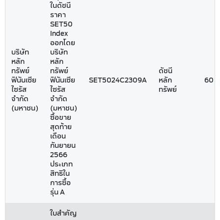
ในดัชนี
ราคา
SET50
Index
ออกโดย
บริษัท
บริษัท
หลัก
หลัก
ทรัพย์
ทรัพย์
ดัชนี
ฟินันเซีย
ฟินันเซีย
SET5024C2309A
หลัก
60
ไซรัส
ไซรัส
ทรัพย์
จำกัด
จำกัด
(มหาชน)
(มหาชน)
ซื้อขาย
สุดท้าย
เดือน
กันยายน
2566
ประเภท
สิทธิใน
การซื้อ
รุ่น A
ใบสำคัญ