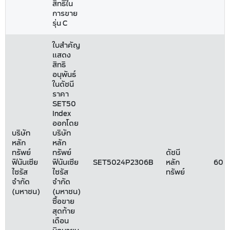
สิทธิใน
การขาย
รุ่น C
ใบสำคัญ
แสดง
สิทธิ
อนุพันธ์
ในดัชนี
ราคา
SET50
Index
ออกโดย
บริษัท
บริษัท
หลัก
หลัก
ทรัพย์
ทรัพย์
ดัชนี
ฟินันเซีย
ฟินันเซีย
SET5024P2306B
หลัก
60
ไซรัส
ไซรัส
ทรัพย์
จำกัด
จำกัด
(มหาชน)
(มหาชน)
ซื้อขาย
สุดท้าย
เดือน