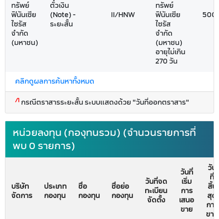
ทรัพย์
ตั๋วเงิน
ทรัพย์
ฟินันเซีย
(Note) -
II/HNW
ฟินันเซีย
500
ไซรัส
ระยะสั้น
ไซรัส
จำกัด
จำกัด
(มหาชน)
(มหาชน)
อายุไม่เกิน
270 วัน
คลิกดูผลการค้นหาทั้งหมด
/1
กรณีตราสารระยะสั้น ระบบแสดงด้วย "วันที่ออกตราสาร"
หน่วยลงทุน (กองุทนรวม) (จำนวนรายการที่
พบ 0 รายการ)
วัน
วันที่
ที่
วันที่จด
เริ่ม
บริษัท
ประเภท
ชื่อ
ชื่อย่อ
สิ้น
ทะเบียน
การ
จัดการ
กองทุน
กองทุน
กองทุน
สุด
จัดตั้ง
เสนอ
การ
ขาย
ขาย