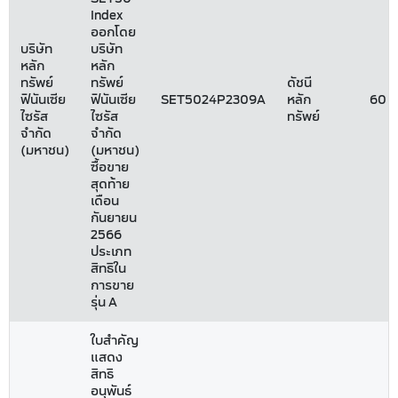
Index
ออกโดย
บริษัท
บริษัท
หลัก
หลัก
ทรัพย์
ทรัพย์
ดัชนี
ฟินันเซีย
ฟินันเซีย
SET5024P2309A
หลัก
60
ไซรัส
ไซรัส
ทรัพย์
จำกัด
จำกัด
(มหาชน)
(มหาชน)
ซื้อขาย
สุดท้าย
เดือน
กันยายน
2566
ประเภท
สิทธิใน
การขาย
รุ่น A
ใบสำคัญ
แสดง
สิทธิ
อนุพันธ์