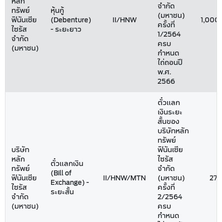
หลัก
จำกัด
ทรัพย์
หุ้นกู้
(มหาชน)
ฟินันเซีย
(Debenture)
II/HNW
1,000
ครั้งที่
ไซรัส
- ระยะยาว
1/2564
จำกัด
ครบ
(มหาชน)
กำหนด
ไถ่ถอนปี
พ.ศ.
2566
ตั๋วแลก
เงินระยะ
สั้นของ
บริษัทหลัก
ทรัพย์
บริษัท
ฟินันเซีย
หลัก
ไซรัส
ตั๋วแลกเงิน
ทรัพย์
จำกัด
(Bill of
ฟินันเซีย
II/HNW/MTN
(มหาชน)
275
Exchange) -
ไซรัส
ครั้งที่
ระยะสั้น
จำกัด
2/2564
(มหาชน)
ครบ
กำหนด