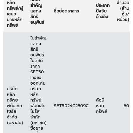
หลัก
จำนวน
สำคัญ
ประเภท
ทรัพย์/ผู้
(ล้าน
แสดง
ชื่อย่อตราสาร
ปัจจัย
เสนอ
หุ้น/
สิทธิ
อ้างอิง
ขายหลัก
หน่วย)
อนุพันธ์
ทรัพย์
ใบสำคัญ
แสดง
สิทธิ
อนุพันธ์
ในดัชนี
ราคา
SET50
Index
ออกโดย
บริษัท
บริษัท
หลัก
หลัก
ทรัพย์
ทรัพย์
ดัชนี
ฟินันเซีย
ฟินันเซีย
SET5024C2309C
หลัก
60
ไซรัส
ไซรัส
ทรัพย์
จำกัด
จำกัด
(มหาชน)
(มหาชน)
ซื้อขาย