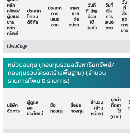
วัน
หลัก
วันที่
วันที่
ประเภท
ราคา
ที่
ทรัพย์/
ประเภท
Filling
เริ่ม
การ
ขาย
สิ้น
ผู้เสนอ
โทเคน
มีผล
การ
เสนอ
ต่อ
สุด
ขาย
ดิจิทัล
ใช้
เสนอ
ขาย
หน่วย
การ
หลัก
บังคับ
ขาย
ขาย
ทรัพย์
ไม่พบข้อมูล
หน่วยลงทุน (กองทุนรวมอสังหาริมทรัพย์/
กองทุนรวมโครงสร้างพื้นฐาน) (จำนวน
รายการที่พบ 0 รายการ)
มูลค่า
ผู้ดูแล
จำนวน
วั
บริษัท
ชื่อ
ชื่อย่อ
ที่ตรา
ผล
(ล้าน
ทะ
จัดการ
กองทุน
กองทุน
ไว้
ประโยชน์
หน่วย)
จั
(บาท)