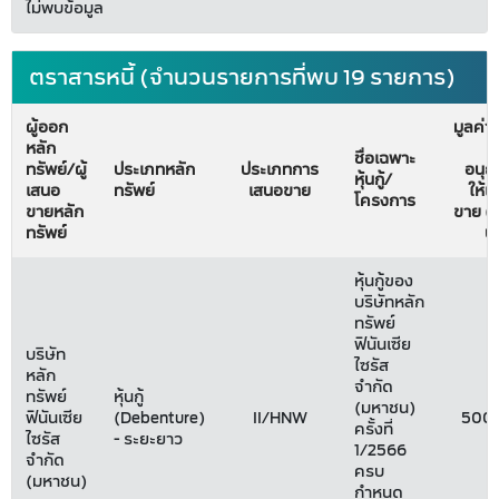
ไม่พบข้อมูล
ตราสารหนี้ (จำนวนรายการที่พบ 19 รายการ)
ผู้ออก
มูลค่าที
หลัก
ชื่อเฉพาะ
ทรัพย์/ผู้
ประเภทหลัก
ประเภทการ
อนุ
หุ้นกู้/
เสนอ
ทรัพย์
เสนอขาย
ให้เ
โครงการ
ขายหลัก
ขาย (ล
ทรัพย์
บ
หุ้นกู้ของ
บริษัทหลัก
ทรัพย์
ฟินันเซีย
บริษัท
ไซรัส
หลัก
จำกัด
ทรัพย์
หุ้นกู้
(มหาชน)
ฟินันเซีย
(Debenture)
II/HNW
500
ครั้งที่
ไซรัส
- ระยะยาว
1/2566
จำกัด
ครบ
(มหาชน)
กำหนด