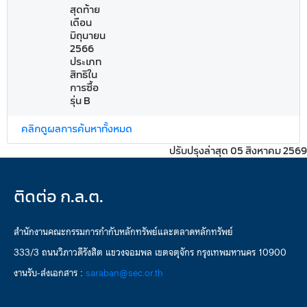
สุดท้าย
เดือน
มิถุนายน
2566
ประเภท
สิทธิใน
การซื้อ
รุ่น B
คลิกดูผลการค้นหาทั้งหมด
ปรับปรุงล่าสุด 05 สิงหาคม 2569
ติดต่อ ก.ล.ต.
สำนักงานคณะกรรมการกำกับหลักทรัพย์และตลาดหลักทรัพย์
333/3 ถนนวิภาวดีรังสิต แขวงจอมพล เขตจตุจักร กรุงเทพมหานคร 10900
งานรับ-ส่งเอกสาร :
saraban@sec.or.th