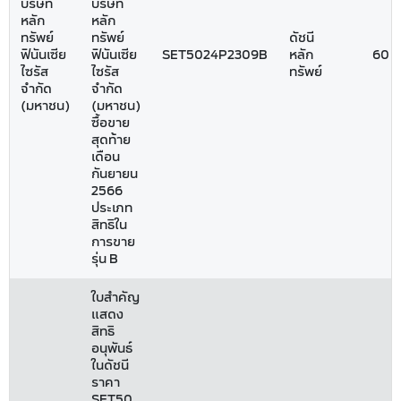
บริษัท
บริษัท
หลัก
หลัก
ทรัพย์
ทรัพย์
ดัชนี
ฟินันเซีย
ฟินันเซีย
SET5024P2309B
หลัก
60
ไซรัส
ไซรัส
ทรัพย์
จำกัด
จำกัด
(มหาชน)
(มหาชน)
ซื้อขาย
สุดท้าย
เดือน
กันยายน
2566
ประเภท
สิทธิใน
การขาย
รุ่น B
ใบสำคัญ
แสดง
สิทธิ
อนุพันธ์
ในดัชนี
ราคา
SET50