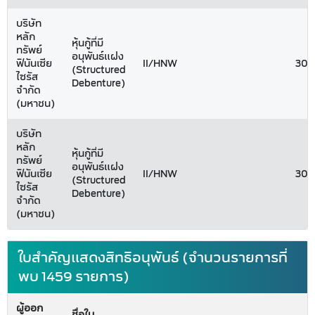
บริษัท
หลัก
หุ้นกู้ที่มี
ทรัพย์
อนุพันธ์แฝง
ฟินันเซีย
II/HNW
300
(Structured
ไซรัส
Debenture)
จำกัด
(มหาชน)
บริษัท
หลัก
หุ้นกู้ที่มี
ทรัพย์
อนุพันธ์แฝง
ฟินันเซีย
II/HNW
300
(Structured
ไซรัส
Debenture)
จำกัด
(มหาชน)
ใบสำคัญแสดงสิทธิอนุพันธ์ (จำนวนรายการที่
พบ 1459 รายการ)
ผู้ออก
ชื่อใบ