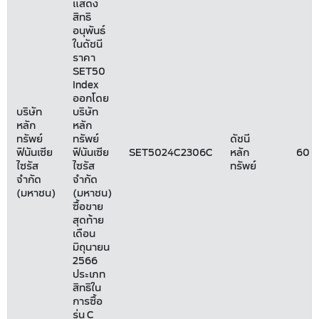
แสดง
สิทธิ
อนุพันธ์
ในดัชนี
ราคา
SET50
Index
ออกโดย
บริษัท
บริษัท
หลัก
หลัก
ทรัพย์
ทรัพย์
ดัชนี
ฟินันเซีย
ฟินันเซีย
SET5024C2306C
หลัก
60
ไซรัส
ไซรัส
ทรัพย์
จำกัด
จำกัด
(มหาชน)
(มหาชน)
ซื้อขาย
สุดท้าย
เดือน
มิถุนายน
2566
ประเภท
สิทธิใน
การซื้อ
รุ่น C