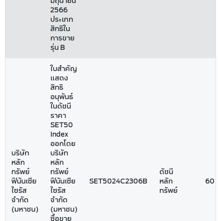
มิถุนายน
2566
ประเภท
สิทธิใน
การขาย
รุ่น B
ใบสำคัญ
แสดง
สิทธิ
อนุพันธ์
ในดัชนี
ราคา
SET50
Index
ออกโดย
บริษัท
บริษัท
หลัก
หลัก
ทรัพย์
ทรัพย์
ดัชนี
ฟินันเซีย
ฟินันเซีย
SET5024C2306B
หลัก
60
ไซรัส
ไซรัส
ทรัพย์
จำกัด
จำกัด
(มหาชน)
(มหาชน)
ซื้อขาย