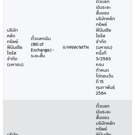
ตั๋วแลก
เงินระยะ
สั้นของ
บริษัทหลัก
ทรัพย์
บริษัท
ฟินันเซีย
หลัก
ไซรัส
ตั๋วแลกเงิน
ทรัพย์
จำกัด
(Bill of
ฟินันเซีย
II/HNW/MTN
(มหาชน)
9
Exchange) -
ไซรัส
ครั้งที่
ระยะสั้น
จำกัด
3/2563
(มหาชน)
ครบ
กำหนด
ไถ่ถอนวัน
ที่ 15
กุมภาพันธ์
2564
ตั๋วแลก
เงินระยะ
สั้นของ
บริษัทหลัก
ทรัพย์
บริษัท
ฟินันเซีย