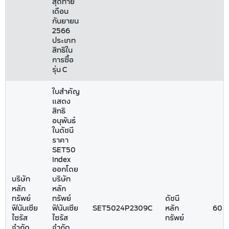
สุดท้าย
เดือน
กันยายน
2566
ประเภท
สิทธิใน
การซื้อ
รุ่น C
ใบสำคัญ
แสดง
สิทธิ
อนุพันธ์
ในดัชนี
ราคา
SET50
Index
ออกโดย
บริษัท
บริษัท
หลัก
หลัก
ทรัพย์
ทรัพย์
ดัชนี
ฟินันเซีย
ฟินันเซีย
SET5024P2309C
หลัก
60
ไซรัส
ไซรัส
ทรัพย์
จำกัด
จำกัด