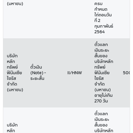
(มหาชน)
ครบ
กำหนด
ไถ่ถอนวัน
ที่ 2
กุมภาพันธ์
2564
ตั๋วแลก
เงินระยะ
บริษัท
สั้นของ
หลัก
บริษัทหลัก
ทรัพย์
ตั๋วเงิน
ทรัพย์
ฟินันเซีย
(Note) -
II/HNW
ฟินันเซีย
500
ไซรัส
ระยะสั้น
ไซรัส
จำกัด
จำกัด
(มหาชน)
(มหาชน)
อายุไม่เกิน
270 วัน
ตั๋วแลก
เงินระยะ
บริษัท
สั้นของ
หลัก
บริษัทหลัก