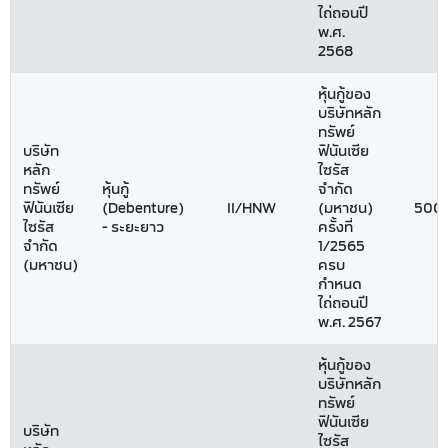
ไถ่ถอนปี
พ.ศ.
2568
หุ้นกู้ของ
บริษัทหลัก
ทรัพย์
บริษัท
ฟินันเซีย
หลัก
ไซรัส
ทรัพย์
หุ้นกู้
จำกัด
ฟินันเซีย
(Debenture)
II/HNW
(มหาชน)
500
ไซรัส
- ระยะยาว
ครั้งที่
จำกัด
1/2565
(มหาชน)
ครบ
กำหนด
ไถ่ถอนปี
พ.ศ. 2567
หุ้นกู้ของ
บริษัทหลัก
ทรัพย์
ฟินันเซีย
บริษัท
ไซรัส