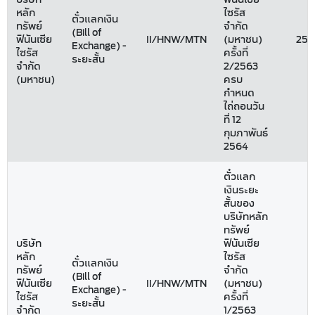
หลัก
ไซรัส
ตั๋วแลกเงิน
ทรัพย์
จำกัด
(Bill of
ฟินันเซีย
II/HNW/MTN
(มหาชน)
255
Exchange) -
ไซรัส
ครั้งที่
ระยะสั้น
จำกัด
2/2563
(มหาชน)
ครบ
กำหนด
ไถ่ถอนวัน
ที่ 12
กุมภาพันธ์
2564
ตั๋วแลก
เงินระยะ
สั้นของ
บริษัทหลัก
ทรัพย์
บริษัท
ฟินันเซีย
หลัก
ไซรัส
ตั๋วแลกเงิน
ทรัพย์
จำกัด
(Bill of
ฟินันเซีย
II/HNW/MTN
(มหาชน)
9
Exchange) -
ไซรัส
ครั้งที่
ระยะสั้น
จำกัด
1/2563