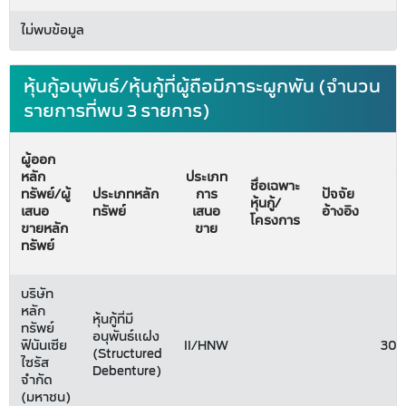
ไม่พบข้อมูล
หุ้นกู้อนุพันธ์/หุ้นกู้ที่ผู้ถือมีภาระผูกพัน (จำนวน
รายการที่พบ 3 รายการ)
ผู้ออก
มู
หลัก
ประเภท
ชื่อเฉพาะ
ทรัพย์/ผู้
ประเภทหลัก
การ
ปัจจัย
หุ้นกู้/
เ
เสนอ
ทรัพย์
เสนอ
อ้างอิง
โครงการ
ขายหลัก
ขาย
(
ทรัพย์
บ
บริษัท
หลัก
หุ้นกู้ที่มี
ทรัพย์
อนุพันธ์แฝง
ฟินันเซีย
II/HNW
300
(Structured
ไซรัส
Debenture)
จำกัด
(มหาชน)