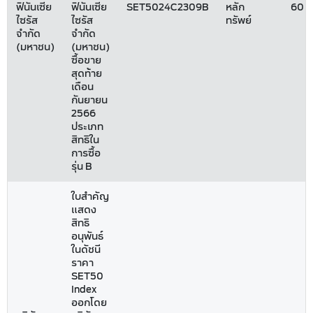
ฟินันเซีย
ฟินันเซีย
SET5024C2309B
หลัก
60
ไซรัส
ไซรัส
ทรัพย์
จำกัด
จำกัด
(มหาชน)
(มหาชน)
ซื้อขาย
สุดท้าย
เดือน
กันยายน
2566
ประเภท
สิทธิใน
การซื้อ
รุ่น B
ใบสำคัญ
แสดง
สิทธิ
อนุพันธ์
ในดัชนี
ราคา
SET50
Index
ออกโดย