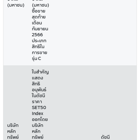
(มหาชน)
(มหาชน)
ซื้อขาย
สุดท้าย
เดือน
กันยายน
2566
ประเภท
สิทธิใน
การขาย
รุ่น C
ใบสำคัญ
แสดง
สิทธิ
อนุพันธ์
ในดัชนี
ราคา
SET50
Index
ออกโดย
บริษัท
บริษัท
หลัก
หลัก
ทรัพย์
ทรัพย์
ดัชนี