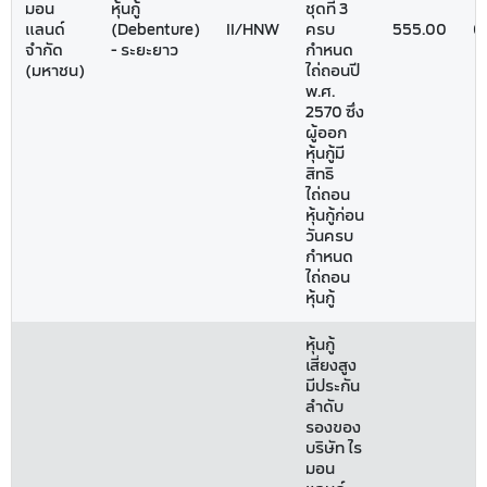
มอน
หุ้นกู้
ชุดที่ 3
แลนด์
(Debenture)
II/HNW
ครบ
555.00
0
จำกัด
- ระยะยาว
กำหนด
(มหาชน)
ไถ่ถอนปี
พ.ศ.
2570 ซึ่ง
ผู้ออก
หุ้นกู้มี
สิทธิ
ไถ่ถอน
หุ้นกู้ก่อน
วันครบ
กำหนด
ไถ่ถอน
หุ้นกู้
หุ้นกู้
เสี่ยงสูง
มีประกัน
ลำดับ
รองของ
บริษัท ไร
มอน