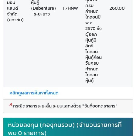
มอน
หุ้นกู้
ครบ
แลนด์
(Debenture)
II/HNW
260.00
0
กำหนด
จำกัด
- ระยะยาว
ไถ่ถอนปี
(มหาชน)
พ.ศ.
2570 ซึ่ง
ผู้ออก
หุ้นกู้มี
สิทธิ
ไถ่ถอน
หุ้นกู้ก่อน
วันครบ
กำหนด
ไถ่ถอน
หุ้นกู้
คลิกดูผลการค้นหาทั้งหมด
/1
กรณีตราสารระยะสั้น ระบบแสดงด้วย "วันที่ออกตราสาร"
หน่วยลงทุน (กองุทนรวม) (จำนวนรายการที่
พบ 0 รายการ)