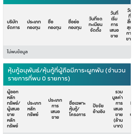
วัน
วันที่
ที่
วันที่จด
เริ่ม
บริษัท
ประเภท
ชื่อ
ชื่อย่อ
สิ้น
ทะเบียน
การ
จัดการ
กองทุน
กองทุน
กองทุน
สุด
จัดตั้ง
เสนอ
การ
ขาย
ขาย
ไม่พบข้อมูล
หุ้นกู้อนุพันธ์/หุ้นกู้ที่ผู้ถือมีภาระผูกพัน (จำนวน
รายการที่พบ 0 รายการ)
ผู้ออก
รวม
หลัก
มูลค่า
วั
ประเภท
ทรัพย์/
ประเภท
ชื่อเฉพาะ
การ
Fi
การ
ปัจจัย
ผู้เสนอ
หลัก
หุ้นกู้/
เสนอ
ม
เสนอ
อ้างอิง
ขาย
ทรัพย์
โครงการ
ขาย
บั
ขาย
หลัก
(ล้าน
ทรัพย์
บาท)