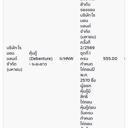
ลำดับ
รองของ
บริษัท ไร
มอน
แลนด์
จำกัด
(มหาชน)
ครั้งที่
บริษัท ไร
2/2569
มอน
หุ้นกู้
ชุดที่ 1
แลนด์
(Debenture)
II/HNW
ครบ
555.00
0
จำกัด
- ระยะยาว
กำหนด
(มหาชน)
ไถ่ถอนปี
พ.ศ.
2570 ซึ่ง
ผู้ออก
หุ้นกู้มี
สิทธิ
ไถ่ถอน
หุ้นกู้ก่อน
วันครบ
กำหนด
ไถ่ถอน