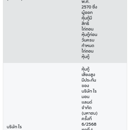
พ.ศ.
2570 ซึ่ง
ผู้ออก
หุ้นกู้มี
สิทธิ
ไถ่ถอน
หุ้นกู้ก่อน
วันครบ
กำหนด
ไถ่ถอน
หุ้นกู้
หุ้นกู้
เสี่ยงสูง
มีประกัน
ของ
บริษัท ไร
มอน
แลนด์
จำกัด
(มหาชน)
ครั้งที่
6/2568
บริษัท ไร
ชุดที่ 4