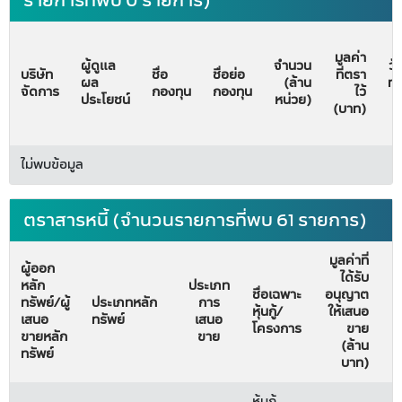
รายการที่พบ 0 รายการ)
มูลค่า
ผู้ดูแล
จำนวน
วั
บริษัท
ชื่อ
ชื่อย่อ
ที่ตรา
ผล
(ล้าน
ทะ
จัดการ
กองทุน
กองทุน
ไว้
ประโยชน์
หน่วย)
จั
(บาท)
ไม่พบข้อมูล
ตราสารหนี้ (จำนวนรายการที่พบ 61 รายการ)
มูลค่าที่
ผู้ออก
ได้รับ
หลัก
ประเภท
ชื่อเฉพาะ
อนุญาต
ทรัพย์/ผู้
ประเภทหลัก
การ
ว
หุ้นกู้/
ให้เสนอ
เสนอ
ทรัพย์
เสนอ
โครงการ
ขาย
ขายหลัก
ขาย
(ล้าน
ทรัพย์
บาท)
หุ้นกู้