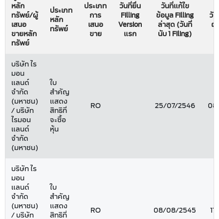
หลัก
ประเภท
วันที่ยื่น
วันที่แก้ไข
ประเภท
ทรัพย์/ผู้
การ
Filling
ข้อมูล Filling
วันท
หลัก
เสนอ
เสนอ
Version
ล่าสุด (วันที่
ผล
ทรัพย์
ขายหลัก
ขาย
แรก
นับ 1 Filing)
ทรัพย์
บริษัท ไร
มอน
แลนด์
ใบ
จำกัด
สำคัญ
(มหาชน)
แสดง
RO
25/07/2546
08
/ บริษัท
สิทธิที่
ไรมอน
จะซื้อ
แลนด์
หุ้น
จำกัด
(มหาชน)
บริษัท ไร
มอน
แลนด์
ใบ
จำกัด
สำคัญ
(มหาชน)
แสดง
RO
08/08/2545
17
/ บริษัท
สิทธิที่