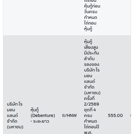
ไถ่ถอน
หุ้นกู้ก่อน
วันครบ
กำหนด
ไถ่ถอน
หุ้นกู้
หุ้นกู้
เสี่ยงสูง
มีประกัน
ลำดับ
รองของ
บริษัท ไร
มอน
แลนด์
จำกัด
(มหาชน)
ครั้งที่
บริษัท ไร
2/2569
มอน
หุ้นกู้
ชุดที่ 4
แลนด์
(Debenture)
II/HNW
ครบ
555.00
0
จำกัด
- ระยะยาว
กำหนด
(มหาชน)
ไถ่ถอนปี
พ.ศ.