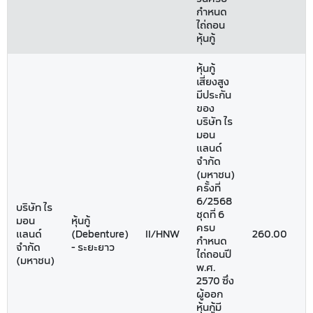
กำหนด
ไถ่ถอน
หุ้นกู้
หุ้นกู้
เสี่ยงสูง
มีประกัน
ของ
บริษัท ไร
มอน
แลนด์
จำกัด
(มหาชน)
ครั้งที่
6/2568
บริษัท ไร
ชุดที่ 6
มอน
หุ้นกู้
ครบ
แลนด์
(Debenture)
II/HNW
260.00
0
กำหนด
จำกัด
- ระยะยาว
ไถ่ถอนปี
(มหาชน)
พ.ศ.
2570 ซึ่ง
ผู้ออก
หุ้นกู้มี