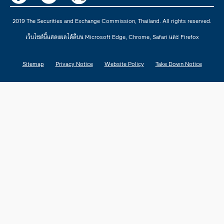
2019 The Securities and Exchange Commission, Thailand. All rights reserved.
เว็บไซต์นี้แสดงผลได้ดีบน Microsoft Edge, Chrome, Safari และ Firefox
Sitemap
Privacy Notice
Website Policy
Take Down Notice