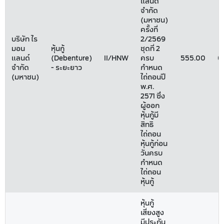
แลนด์
จำกัด
(มหาชน)
ครั้งที่
บริษัท ไร
2/2569
มอน
หุ้นกู้
ชุดที่ 2
แลนด์
(Debenture)
II/HNW
ครบ
555.00
0
จำกัด
- ระยะยาว
กำหนด
(มหาชน)
ไถ่ถอนปี
พ.ศ.
2571 ซึ่ง
ผู้ออก
หุ้นกู้มี
สิทธิ
ไถ่ถอน
หุ้นกู้ก่อน
วันครบ
กำหนด
ไถ่ถอน
หุ้นกู้
หุ้นกู้
เสี่ยงสูง
มีประกัน