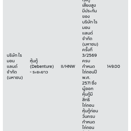
เสี่ยงสูง
มีประกัน
ของ
บริษัท ไร
มอน
แลนด์
จำกัด
(มหาชน)
ครั้งที่
บริษัท ไร
3/2569
มอน
หุ้นกู้
ครบ
แลนด์
(Debenture)
II/HNW
กำหนด
149.00
3
จำกัด
- ระยะยาว
ไถ่ถอนปี
(มหาชน)
พ.ศ.
2571 ซึ่ง
ผู้ออก
หุ้นกู้มี
สิทธิ
ไถ่ถอน
หุ้นกู้ก่อน
วันครบ
กำหนด
ไถ่ถอน