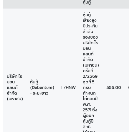
หุ้นกู้
หุ้นกู้
เสี่ยงสูง
มีประกัน
ลำดับ
รองของ
บริษัท ไร
มอน
แลนด์
จำกัด
(มหาชน)
ครั้งที่
บริษัท ไร
2/2569
มอน
หุ้นกู้
ชุดที่ 5
แลนด์
(Debenture)
II/HNW
ครบ
555.00
0
จำกัด
- ระยะยาว
กำหนด
(มหาชน)
ไถ่ถอนปี
พ.ศ.
2571 ซึ่ง
ผู้ออก
หุ้นกู้มี
สิทธิ