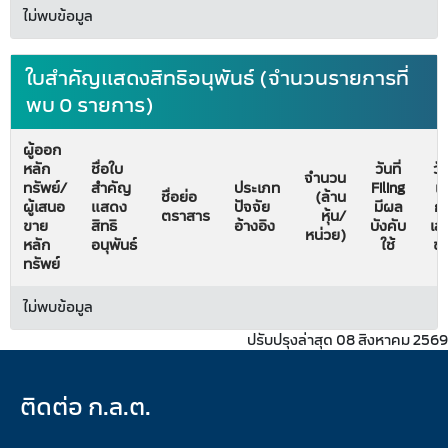
ไม่พบข้อมูล
ใบสำคัญแสดงสิทธิอนุพันธ์ (จำนวนรายการที่
พบ 0 รายการ)
ผู้ออก
หลัก
ชื่อใบ
วันที่
วัน
จำนวน
ทรัพย์/
สำคัญ
ประเภท
Filing
เริ
ชื่อย่อ
(ล้าน
ผู้เสนอ
แสดง
ปัจจัย
มีผล
ก
ตราสาร
หุ้น/
ขาย
สิทธิ
อ้างอิง
บังคับ
เส
หน่วย)
หลัก
อนุพันธ์
ใช้
ข
ทรัพย์
ไม่พบข้อมูล
ปรับปรุงล่าสุด 08 สิงหาคม 2569
ติดต่อ ก.ล.ต.