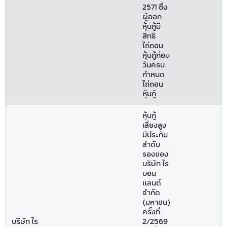
2571 ซึ่ง
ผู้ออก
หุ้นกู้มี
สิทธิ
ไถ่ถอน
หุ้นกู้ก่อน
วันครบ
กำหนด
ไถ่ถอน
หุ้นกู้
หุ้นกู้
เสี่ยงสูง
มีประกัน
ลำดับ
รองของ
บริษัท ไร
มอน
แลนด์
จำกัด
(มหาชน)
ครั้งที่
บริษัท ไร
2/2569