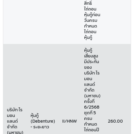
สิทธิ
ไถ่ถอน
หุ้นกู้ก่อน
วันครบ
กำหนด
ไถ่ถอน
หุ้นกู้
หุ้นกู้
เสี่ยงสูง
มีประกัน
ของ
บริษัท ไร
มอน
แลนด์
จำกัด
(มหาชน)
ครั้งที่
6/2568
บริษัท ไร
ชุดที่ 5
มอน
หุ้นกู้
ครบ
แลนด์
(Debenture)
II/HNW
260.00
0
กำหนด
จำกัด
- ระยะยาว
ไถ่ถอนปี
(มหาชน)