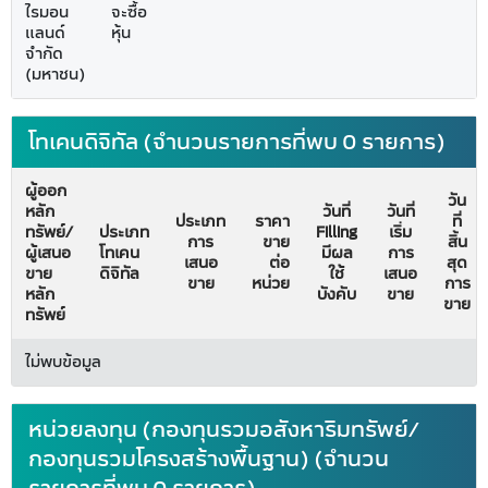
ไรมอน
จะซื้อ
แลนด์
หุ้น
จำกัด
(มหาชน)
โทเคนดิจิทัล (จำนวนรายการที่พบ 0 รายการ)
ผู้ออก
วัน
หลัก
วันที่
วันที่
ประเภท
ราคา
ที่
ทรัพย์/
ประเภท
Filling
เริ่ม
การ
ขาย
สิ้น
ผู้เสนอ
โทเคน
มีผล
การ
เสนอ
ต่อ
สุด
ขาย
ดิจิทัล
ใช้
เสนอ
ขาย
หน่วย
การ
หลัก
บังคับ
ขาย
ขาย
ทรัพย์
ไม่พบข้อมูล
หน่วยลงทุน (กองทุนรวมอสังหาริมทรัพย์/
กองทุนรวมโครงสร้างพื้นฐาน) (จำนวน