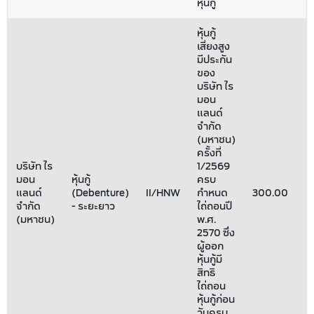
หุ้นกู้
หุ้นกู้
เสี่ยงสูง
มีประกัน
ของ
บริษัท ไร
มอน
แลนด์
จำกัด
(มหาชน)
ครั้งที่
บริษัท ไร
1/2569
มอน
หุ้นกู้
ครบ
แลนด์
(Debenture)
II/HNW
กำหนด
300.00
2
จำกัด
- ระยะยาว
ไถ่ถอนปี
(มหาชน)
พ.ศ.
2570 ซึ่ง
ผู้ออก
หุ้นกู้มี
สิทธิ
ไถ่ถอน
หุ้นกู้ก่อน
วันครบ