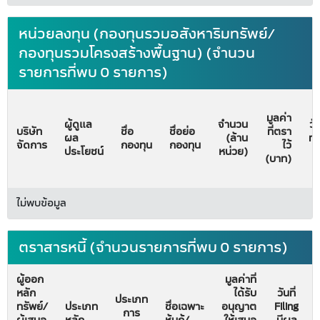
หน่วยลงทุน (กองทุนรวมอสังหาริมทรัพย์/
กองทุนรวมโครงสร้างพื้นฐาน) (จำนวน
รายการที่พบ 0 รายการ)
มูลค่า
ผู้ดูแล
จำนวน
วั
บริษัท
ชื่อ
ชื่อย่อ
ที่ตรา
ผล
(ล้าน
ทะ
จัดการ
กองทุน
กองทุน
ไว้
ประโยชน์
หน่วย)
จั
(บาท)
ไม่พบข้อมูล
ตราสารหนี้ (จำนวนรายการที่พบ 0 รายการ)
ผู้ออก
มูลค่าที่
หลัก
ได้รับ
วันที่
ประเภท
ทรัพย์/
ประเภท
ชื่อเฉพาะ
อนุญาต
Filing
การ