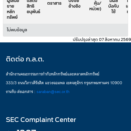
ผู้เสนอ
แสดง
ปัจจัย
มีผล
ก
ตราสาร
หุ้น/
ขาย
สิทธิ
อ้างอิง
บังคับ
เส
หน่วย)
หลัก
อนุพันธ์
ใช้
ข
ทรัพย์
ไม่พบข้อมูล
ปรับปรุงล่าสุด 07 สิงหาคม 2569
ติดต่อ ก.ล.ต.
สำนักงานคณะกรรมการกำกับหลักทรัพย์และตลาดหลักทรัพย์
333/3 ถนนวิภาวดีรังสิต แขวงจอมพล เขตจตุจักร กรุงเทพมหานคร 10900
งานรับ-ส่งเอกสาร :
saraban@sec.or.th
SEC Complaint Center