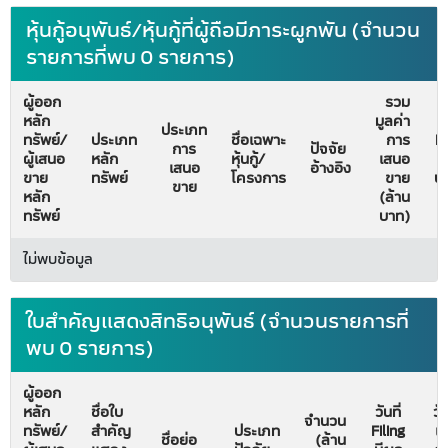
หุ้นกู้อนุพันธ์/หุ้นกู้ที่ผู้ถือมีภาระผูกพัน (จำนวน
รายการที่พบ 0 รายการ)
ผู้ออก
รวม
หลัก
มูลค่า
วั
ประเภท
ทรัพย์/
ประเภท
ชื่อเฉพาะ
การ
Fi
การ
ปัจจัย
ผู้เสนอ
หลัก
หุ้นกู้/
เสนอ
ม
เสนอ
อ้างอิง
ขาย
ทรัพย์
โครงการ
ขาย
บั
ขาย
หลัก
(ล้าน
ทรัพย์
บาท)
ไม่พบข้อมูล
ใบสำคัญแสดงสิทธิอนุพันธ์ (จำนวนรายการที่
พบ 0 รายการ)
ผู้ออก
หลัก
ชื่อใบ
วันที่
วัน
จำนวน
ทรัพย์/
สำคัญ
ประเภท
Filing
เริ
ชื่อย่อ
(ล้าน