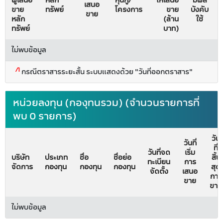
ผู้เสนอ
หลัก
หุ้นกู้/
ให้เสนอ
มีผล
เสนอ
ขาย
ทรัพย์
โครงการ
ขาย
บังคับ
ขาย
หลัก
(ล้าน
ใช้
ทรัพย์
บาท)
ไม่พบข้อมูล
/1
กรณีตราสารระยะสั้น ระบบแสดงด้วย "วันที่ออกตราสาร"
หน่วยลงทุน (กองุทนรวม) (จำนวนรายการที่
พบ 0 รายการ)
วัน
วันที่
ที่
วันที่จด
เริ่ม
บริษัท
ประเภท
ชื่อ
ชื่อย่อ
สิ้น
ทะเบียน
การ
จัดการ
กองทุน
กองทุน
กองทุน
สุด
จัดตั้ง
เสนอ
การ
ขาย
ขาย
ไม่พบข้อมูล