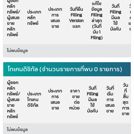
ผู้ออก
แก้ไข
หลัก
วันที่
วัน
ประเภท
วันที่ยื่น
ข้อมูล
ทรัพย์/
ประเภท
Filling
เริ
การ
Filling
Filling
ผู้เสนอ
หลัก
มีผล
ก
เสนอ
Version
ล่าสุด
ขาย
ทรัพย์
ใช้
เส
ขาย
แรก
(วันที่
หลัก
บังคับ
ข
นับ 1
ทรัพย์
Filing)
ไม่พบข้อมูล
โทเคนดิจิทัล (จำนวนรายการที่พบ 0 รายการ)
ผู้ออก
วัน
หลัก
วันที่
วันที่
ประเภท
ราคา
ที่
ทรัพย์/
ประเภท
Filling
เริ่ม
การ
ขาย
สิ้น
ผู้เสนอ
โทเคน
มีผล
การ
เสนอ
ต่อ
สุด
ขาย
ดิจิทัล
ใช้
เสนอ
ขาย
หน่วย
การ
หลัก
บังคับ
ขาย
ขาย
ทรัพย์
ไม่พบข้อมูล