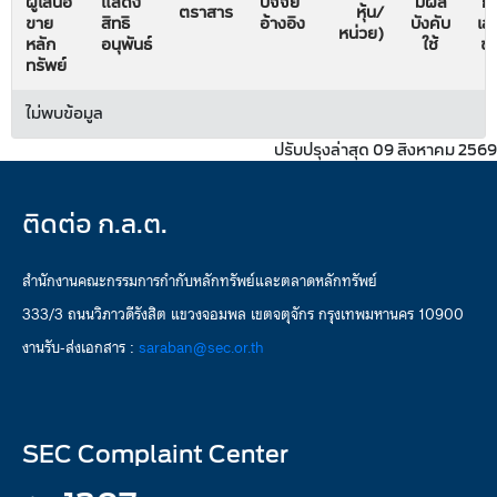
ผู้เสนอ
แสดง
ปัจจัย
มีผล
ก
ตราสาร
หุ้น/
ขาย
สิทธิ
อ้างอิง
บังคับ
เส
หน่วย)
หลัก
อนุพันธ์
ใช้
ข
ทรัพย์
ไม่พบข้อมูล
ปรับปรุงล่าสุด 09 สิงหาคม 2569
ติดต่อ ก.ล.ต.
สำนักงานคณะกรรมการกำกับหลักทรัพย์และตลาดหลักทรัพย์
333/3 ถนนวิภาวดีรังสิต แขวงจอมพล เขตจตุจักร กรุงเทพมหานคร 10900
งานรับ-ส่งเอกสาร :
saraban@sec.or.th
SEC Complaint Center