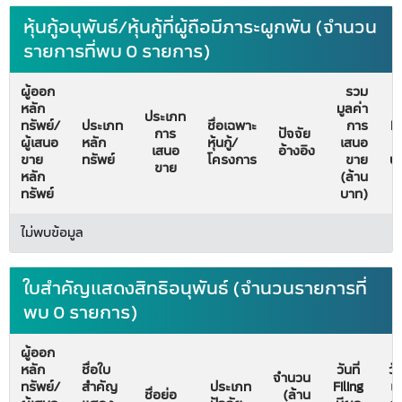
หุ้นกู้อนุพันธ์/หุ้นกู้ที่ผู้ถือมีภาระผูกพัน (จำนวน
รายการที่พบ 0 รายการ)
ผู้ออก
รวม
หลัก
มูลค่า
วั
ประเภท
ทรัพย์/
ประเภท
ชื่อเฉพาะ
การ
Fi
การ
ปัจจัย
ผู้เสนอ
หลัก
หุ้นกู้/
เสนอ
ม
เสนอ
อ้างอิง
ขาย
ทรัพย์
โครงการ
ขาย
บั
ขาย
หลัก
(ล้าน
ทรัพย์
บาท)
ไม่พบข้อมูล
ใบสำคัญแสดงสิทธิอนุพันธ์ (จำนวนรายการที่
พบ 0 รายการ)
ผู้ออก
หลัก
ชื่อใบ
วันที่
วัน
จำนวน
ทรัพย์/
สำคัญ
ประเภท
Filing
เริ
ชื่อย่อ
(ล้าน