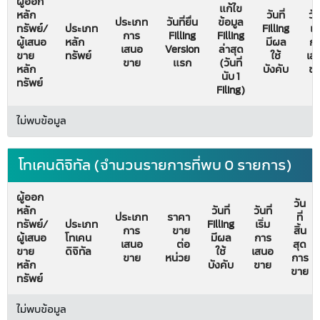
ผู้ออก
แก้ไข
หลัก
วันที่
วัน
ประเภท
วันที่ยื่น
ข้อมูล
ทรัพย์/
ประเภท
Filling
เริ
การ
Filling
Filling
ผู้เสนอ
หลัก
มีผล
ก
เสนอ
Version
ล่าสุด
ขาย
ทรัพย์
ใช้
เส
ขาย
แรก
(วันที่
หลัก
บังคับ
ข
นับ 1
ทรัพย์
Filing)
ไม่พบข้อมูล
โทเคนดิจิทัล (จำนวนรายการที่พบ 0 รายการ)
ผู้ออก
วัน
หลัก
วันที่
วันที่
ประเภท
ราคา
ที่
ทรัพย์/
ประเภท
Filling
เริ่ม
การ
ขาย
สิ้น
ผู้เสนอ
โทเคน
มีผล
การ
เสนอ
ต่อ
สุด
ขาย
ดิจิทัล
ใช้
เสนอ
ขาย
หน่วย
การ
หลัก
บังคับ
ขาย
ขาย
ทรัพย์
ไม่พบข้อมูล