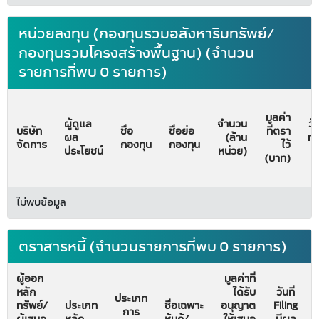
หน่วยลงทุน (กองทุนรวมอสังหาริมทรัพย์/
กองทุนรวมโครงสร้างพื้นฐาน) (จำนวน
รายการที่พบ 0 รายการ)
มูลค่า
ผู้ดูแล
จำนวน
วั
บริษัท
ชื่อ
ชื่อย่อ
ที่ตรา
ผล
(ล้าน
ทะ
จัดการ
กองทุน
กองทุน
ไว้
ประโยชน์
หน่วย)
จั
(บาท)
ไม่พบข้อมูล
ตราสารหนี้ (จำนวนรายการที่พบ 0 รายการ)
ผู้ออก
มูลค่าที่
หลัก
ได้รับ
วันที่
ประเภท
ทรัพย์/
ประเภท
ชื่อเฉพาะ
อนุญาต
Filing
การ