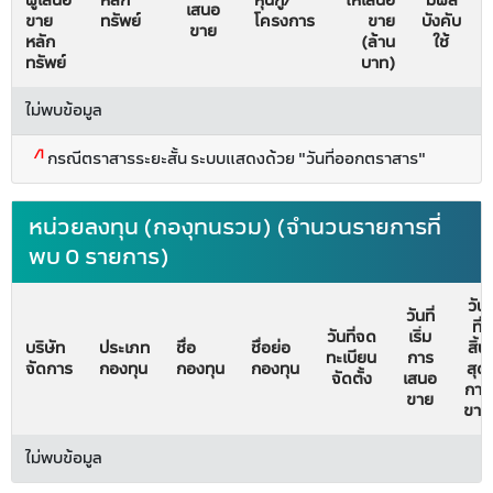
ผู้เสนอ
หลัก
หุ้นกู้/
ให้เสนอ
มีผล
เสนอ
ขาย
ทรัพย์
โครงการ
ขาย
บังคับ
ขาย
หลัก
(ล้าน
ใช้
ทรัพย์
บาท)
ไม่พบข้อมูล
/1
กรณีตราสารระยะสั้น ระบบแสดงด้วย "วันที่ออกตราสาร"
หน่วยลงทุน (กองุทนรวม) (จำนวนรายการที่
พบ 0 รายการ)
วัน
วันที่
ที่
วันที่จด
เริ่ม
บริษัท
ประเภท
ชื่อ
ชื่อย่อ
สิ้น
ทะเบียน
การ
จัดการ
กองทุน
กองทุน
กองทุน
สุด
จัดตั้ง
เสนอ
การ
ขาย
ขาย
ไม่พบข้อมูล