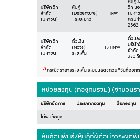
หุ้นกู
บริษัท วิค
หุ้นกู้
วิค แอ
จำกัด
(Debenture)
HNW
(มหาชน
(มหาชน)
- ระยะยาว
ครบกำ
2562
ตั๋วแล
บริษัท วิค
ตั๋วเงิน
บริษัท
จำกัด
(Note) -
II/HNW
จำกัด 
(มหาชน)
ระยะสั้น
270 วั
/1
กรณีตราสารระยะสั้น ระบบแสดงด้วย "วันที่ออก
หน่วยลงทุน (กองุทนรวม) (จำนวนรา
บริษัทจัดการ
ประเภทกองทุน
ชื่อกองทุน
ไม่พบข้อมูล
หุ้นกู้อนุพันธ์/หุ้นกู้ที่ผู้ถือมีภาร