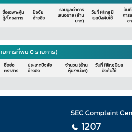
รวมมูลค่าการ
วันที่
ชื่อเฉพาะหุ้น
ปัจจัย
วันที่ Filing มี
เสนอขาย (ล้าน
การเ
กู้/โครงการ
อ้างอิง
ผลบังคับใช้
บาท)
ขา
ายการที่พบ 0 รายการ)
ชื่อย่อ
ประเภทปัจจัย
จำนวน (ล้าน
วันที่ Filing มีผล
ตราสาร
อ้างอิง
หุ้น/หน่วย)
บังคับใช้
SEC Complaint Cen
1207