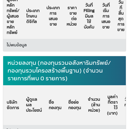
วัน
หลัก
วันที่
วันที่
ประเภท
ราคา
ที่
ทรัพย์/
ประเภท
Filling
เริ่ม
การ
ขาย
สิ้น
ผู้เสนอ
โทเคน
มีผล
การ
เสนอ
ต่อ
สุด
ขาย
ดิจิทัล
ใช้
เสนอ
ขาย
หน่วย
การ
หลัก
บังคับ
ขาย
ขาย
ทรัพย์
ไม่พบข้อมูล
หน่วยลงทุน (กองทุนรวมอสังหาริมทรัพย์/
กองทุนรวมโครงสร้างพื้นฐาน) (จำนวน
รายการที่พบ 0 รายการ)
มูลค่า
ผู้ดูแล
จำนวน
วั
บริษัท
ชื่อ
ชื่อย่อ
ที่ตรา
ผล
(ล้าน
ทะ
จัดการ
กองทุน
กองทุน
ไว้
ประโยชน์
หน่วย)
จั
(บาท)