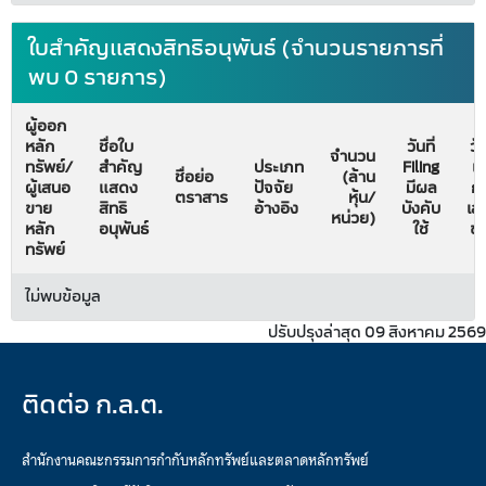
ใบสำคัญแสดงสิทธิอนุพันธ์ (จำนวนรายการที่
พบ 0 รายการ)
ผู้ออก
หลัก
ชื่อใบ
วันที่
วัน
จำนวน
ทรัพย์/
สำคัญ
ประเภท
Filing
เริ
ชื่อย่อ
(ล้าน
ผู้เสนอ
แสดง
ปัจจัย
มีผล
ก
ตราสาร
หุ้น/
ขาย
สิทธิ
อ้างอิง
บังคับ
เส
หน่วย)
หลัก
อนุพันธ์
ใช้
ข
ทรัพย์
ไม่พบข้อมูล
ปรับปรุงล่าสุด 09 สิงหาคม 2569
ติดต่อ ก.ล.ต.
สำนักงานคณะกรรมการกำกับหลักทรัพย์และตลาดหลักทรัพย์