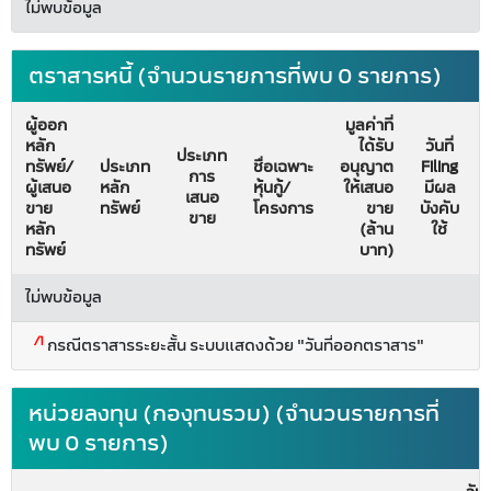
ไม่พบข้อมูล
ตราสารหนี้ (จำนวนรายการที่พบ 0 รายการ)
ผู้ออก
มูลค่าที่
หลัก
ได้รับ
วันที่
ประเภท
ทรัพย์/
ประเภท
ชื่อเฉพาะ
อนุญาต
Filing
การ
ผู้เสนอ
หลัก
หุ้นกู้/
ให้เสนอ
มีผล
เสนอ
ขาย
ทรัพย์
โครงการ
ขาย
บังคับ
ขาย
หลัก
(ล้าน
ใช้
ทรัพย์
บาท)
ไม่พบข้อมูล
/1
กรณีตราสารระยะสั้น ระบบแสดงด้วย "วันที่ออกตราสาร"
หน่วยลงทุน (กองุทนรวม) (จำนวนรายการที่
พบ 0 รายการ)