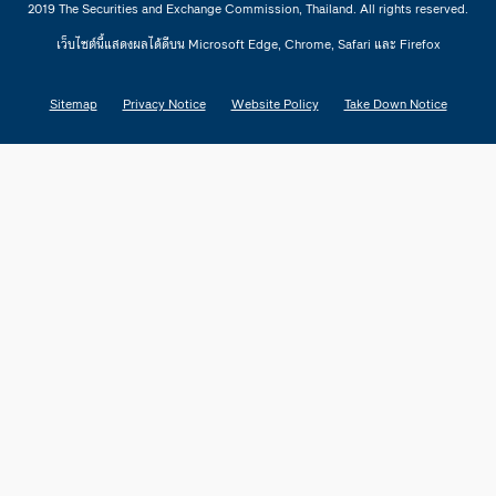
2019 The Securities and Exchange Commission, Thailand. All rights reserved.
เว็บไซต์นี้แสดงผลได้ดีบน Microsoft Edge, Chrome, Safari และ Firefox
Sitemap
Privacy Notice
Website Policy
Take Down Notice