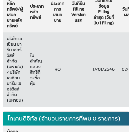
วันที่แก้ไข
หลัก
ประเภท
วันที่ยื่น
ประเภท
ข้อมูล
ทรัพย์/ผู้
การ
Filling
วันที่ 
หลัก
Filling
เสนอ
เสนอ
Version
ผลใช
ทรัพย์
ล่าสุด (วันที่
ขายหลัก
ขาย
แรก
นับ 1 Filing)
ทรัพย์
บริษัท เอ
เชียน มา
รีน เซอร์
วิสส์
ใบ
จำกัด
สำคัญ
(มหาชน)
แสดง
RO
17/01/2546
07/0
/ บริษัท
สิทธิที่
เอเชียน
จะซื้อ
มารีน เซ
หุ้น
อร์วิสส์
จำกัด
(มหาชน)
โทเคนดิจิทัล (จำนวนรายการที่พบ 0 รายการ)
ผู้ออก