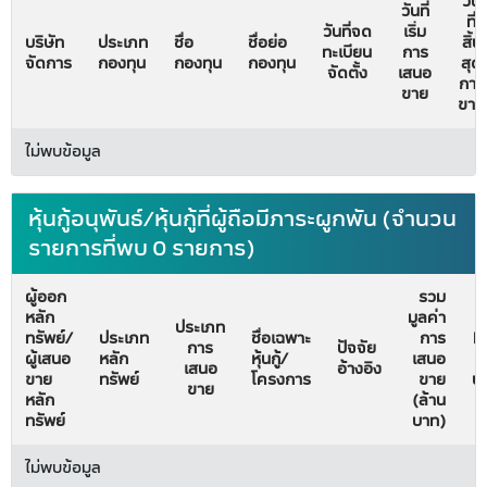
วัน
วันที่
ที่
วันที่จด
เริ่ม
บริษัท
ประเภท
ชื่อ
ชื่อย่อ
สิ้น
ทะเบียน
การ
จัดการ
กองทุน
กองทุน
กองทุน
สุด
จัดตั้ง
เสนอ
การ
ขาย
ขาย
ไม่พบข้อมูล
หุ้นกู้อนุพันธ์/หุ้นกู้ที่ผู้ถือมีภาระผูกพัน (จำนวน
รายการที่พบ 0 รายการ)
ผู้ออก
รวม
หลัก
มูลค่า
วั
ประเภท
ทรัพย์/
ประเภท
ชื่อเฉพาะ
การ
Fi
การ
ปัจจัย
ผู้เสนอ
หลัก
หุ้นกู้/
เสนอ
ม
เสนอ
อ้างอิง
ขาย
ทรัพย์
โครงการ
ขาย
บั
ขาย
หลัก
(ล้าน
ทรัพย์
บาท)
ไม่พบข้อมูล