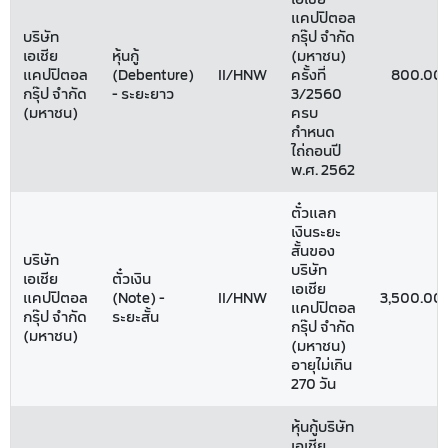
แคปปิตอล
บริษัท
กรุ๊ป จำกัด
เอเชีย
หุ้นกู้
(มหาชน)
แคปปิตอล
(Debenture)
II/HNW
ครั้งที่
800.00
กรุ๊ป จำกัด
- ระยะยาว
3/2560
(มหาชน)
ครบ
กำหนด
ไถ่ถอนปี
พ.ศ. 2562
ตั๋วแลก
เงินระยะ
สั้นของ
บริษัท
บริษัท
เอเชีย
ตั๋วเงิน
เอเชีย
แคปปิตอล
(Note) -
II/HNW
3,500.00
แคปปิตอล
กรุ๊ป จำกัด
ระยะสั้น
กรุ๊ป จำกัด
(มหาชน)
(มหาชน)
อายุไม่เกิน
270 วัน
หุ้นกู้บริษัท
เอเชีย