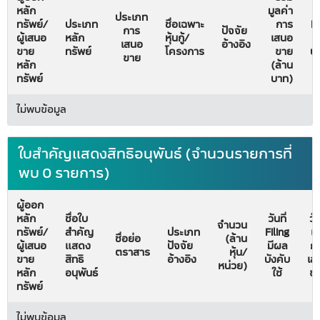
หลัก
มูลค่า
วั
ประเภท
ทรัพย์/
ประเภท
ชื่อเฉพาะ
การ
Fi
การ
ปัจจัย
ผู้เสนอ
หลัก
หุ้นกู้/
เสนอ
ม
เสนอ
อ้างอิง
ขาย
ทรัพย์
โครงการ
ขาย
บั
ขาย
หลัก
(ล้าน
ทรัพย์
บาท)
ไม่พบข้อมูล
ใบสำคัญแสดงสิทธิอนุพันธ์ (จำนวนรายการที่
พบ 0 รายการ)
ผู้ออก
หลัก
ชื่อใบ
วันที่
วัน
จำนวน
ทรัพย์/
สำคัญ
ประเภท
Filing
เริ
ชื่อย่อ
(ล้าน
ผู้เสนอ
แสดง
ปัจจัย
มีผล
ก
ตราสาร
หุ้น/
ขาย
สิทธิ
อ้างอิง
บังคับ
เส
หน่วย)
หลัก
อนุพันธ์
ใช้
ข
ทรัพย์
ไม่พบข้อมูล