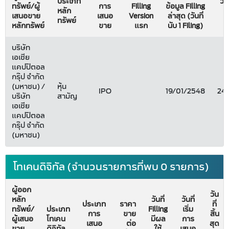
ประเภท
วัน
ทรัพย์/ผู้
การ
Filling
ข้อมูล Filling
หลัก
เสนอขาย
เสนอ
Version
ล่าสุด (วันที่
ทรัพย์
หลักทรัพย์
ขาย
แรก
นับ 1 Filing)
บริษัท
เอเชีย
แคปปิตอล
กรุ๊ป จำกัด
(มหาชน) /
หุ้น
IPO
19/01/2548
24
บริษัท
สามัญ
เอเชีย
แคปปิตอล
กรุ๊ป จำกัด
(มหาชน)
โทเคนดิจิทัล (จำนวนรายการที่พบ 0 รายการ)
ผู้ออก
วัน
หลัก
วันที่
วันที่
ประเภท
ราคา
ที่
ทรัพย์/
ประเภท
Filling
เริ่ม
การ
ขาย
สิ้น
ผู้เสนอ
โทเคน
มีผล
การ
เสนอ
ต่อ
สุด
ขาย
ดิจิทัล
ใช้
เสนอ