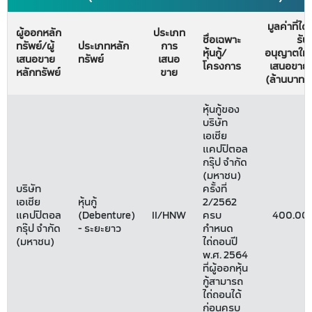
มูลค่าที่ได้
ผู้ออกหลัก
ประเภท
ชื่อเฉพาะ
รับ
ทรัพย์/ผู้
ประเภทหลัก
การ
หุ้นกู้/
อนุญาตให้
เสนอขาย
ทรัพย์
เสนอ
โครงการ
เสนอขาย
หลักทรัพย์
ขาย
(ล้านบาท)
หุ้นกู้ของ
บริษัท
เอเชีย
แคปปิตอล
กรุ๊ป จำกัด
(มหาชน)
บริษัท
ครั้งที่
เอเชีย
หุ้นกู้
2/2562
แคปปิตอล
(Debenture)
II/HNW
ครบ
400.00
กรุ๊ป จำกัด
- ระยะยาว
กำหนด
(มหาชน)
ไถ่ถอนปี
พ.ศ. 2564
ที่ผู้ออกหุ้น
กู้สามารถ
ไถ่ถอนได้
ก่อนครบ