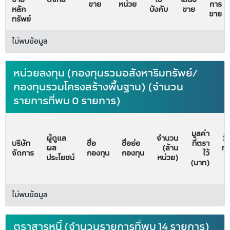
ขาย
หน่วย
การ
หลัก
บังคับ
ขาย
ขาย
ทรัพย์
ไม่พบข้อมูล
หน่วยลงทุน (กองทุนรวมอสังหาริมทรัพย์/
กองทุนรวมโครงสร้างพื้นฐาน) (จำนวน
รายการที่พบ 0 รายการ)
มูลค่า
ผู้ดูแล
จำนวน
วั
บริษัท
ชื่อ
ชื่อย่อ
ที่ตรา
ผล
(ล้าน
ทะ
จัดการ
กองทุน
กองทุน
ไว้
ประโยชน์
หน่วย)
จั
(บาท)
ไม่พบข้อมูล
ตราสารหนี้ (จำนวนรายการที่พบ 14 รายการ)