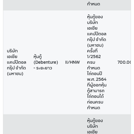
กำหนด
หุ้นกู้ของ
บริษัท
เอเชีย
แคปปิตอล
กรุ๊ป จำกัด
(มหาชน)
บริษัท
ครั้งที่
เอเชีย
หุ้นกู้
1/2562
แคปปิตอล
(Debenture)
II/HNW
ครบ
700.00
กรุ๊ป จำกัด
- ระยะยาว
กำหนด
(มหาชน)
ไถ่ถอนปี
พ.ศ. 2564
ที่ผู้ออกหุ้น
กู้สามารถ
ไถ่ถอนได้
ก่อนครบ
กำหนด
หุ้นกู้ของ
บริษัท
เอเชีย