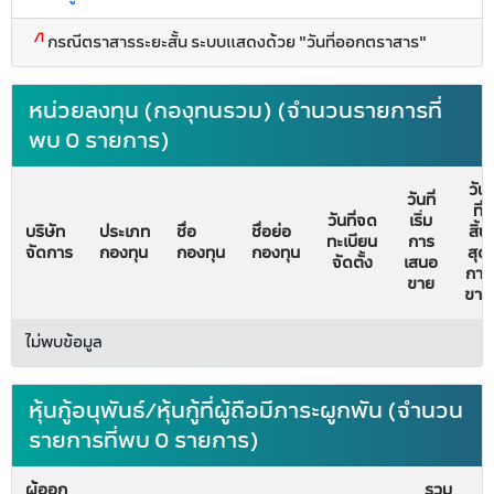
/1
กรณีตราสารระยะสั้น ระบบแสดงด้วย "วันที่ออกตราสาร"
หน่วยลงทุน (กองุทนรวม) (จำนวนรายการที่
พบ 0 รายการ)
วัน
วันที่
ที่
วันที่จด
เริ่ม
บริษัท
ประเภท
ชื่อ
ชื่อย่อ
สิ้น
ทะเบียน
การ
จัดการ
กองทุน
กองทุน
กองทุน
สุด
จัดตั้ง
เสนอ
การ
ขาย
ขาย
ไม่พบข้อมูล
หุ้นกู้อนุพันธ์/หุ้นกู้ที่ผู้ถือมีภาระผูกพัน (จำนวน
รายการที่พบ 0 รายการ)
ผู้ออก
รวม