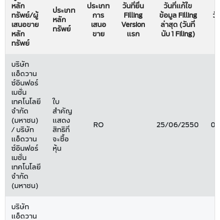
หลัก
ประเภท
วันที่ยื่น
วันที่แก้ไข
ประเภท
ทรัพย์/ผู้
การ
Filling
ข้อมูล Filling
วัน
หลัก
เสนอขาย
เสนอ
Version
ล่าสุด (วันที่
ผ
ทรัพย์
หลัก
ขาย
แรก
นับ 1 Filing)
ทรัพย์
บริษัท
แอ็ดวาน
ซ์อินฟอร์
เมชั่น
เทคโนโลยี
ใบ
จำกัด
สำคัญ
(มหาชน)
แสดง
RO
25/06/2550
05
/ บริษัท
สิทธิที่
แอ็ดวาน
จะซื้อ
ซ์อินฟอร์
หุ้น
เมชั่น
เทคโนโลยี
จำกัด
(มหาชน)
บริษัท
แอ็ดวาน