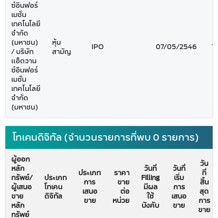
ซ์อินฟอร์
เมชั่น
เทคโนโลยี
จำกัด
(มหาชน)
หุ้น
IPO
07/05/2546
1
/ บริษัท
สามัญ
แอ็ดวาน
ซ์อินฟอร์
เมชั่น
เทคโนโลยี
จำกัด
(มหาชน)
โทเคนดิจิทัล (จำนวนรายการที่พบ 0 รายการ)
ผู้ออก
วัน
หลัก
วันที่
วันที่
ประเภท
ราคา
ที่
ทรัพย์/
ประเภท
Filling
เริ่ม
การ
ขาย
สิ้น
ผู้เสนอ
โทเคน
มีผล
การ
เสนอ
ต่อ
สุด
ขาย
ดิจิทัล
ใช้
เสนอ
ขาย
หน่วย
การ
หลัก
บังคับ
ขาย
ขาย
ทรัพย์