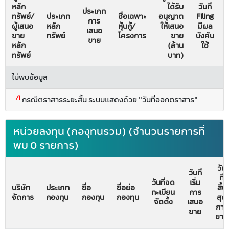
หลัก
ได้รับ
วันที่
ประเภท
ทรัพย์/
ประเภท
ชื่อเฉพาะ
อนุญาต
Filing
การ
ผู้เสนอ
หลัก
หุ้นกู้/
ให้เสนอ
มีผล
เสนอ
ขาย
ทรัพย์
โครงการ
ขาย
บังคับ
ขาย
หลัก
(ล้าน
ใช้
ทรัพย์
บาท)
ไม่พบข้อมูล
/1
กรณีตราสารระยะสั้น ระบบแสดงด้วย "วันที่ออกตราสาร"
หน่วยลงทุน (กองุทนรวม) (จำนวนรายการที่
พบ 0 รายการ)
วัน
วันที่
ที่
วันที่จด
เริ่ม
บริษัท
ประเภท
ชื่อ
ชื่อย่อ
สิ้น
ทะเบียน
การ
จัดการ
กองทุน
กองทุน
กองทุน
สุด
จัดตั้ง
เสนอ
การ
ขาย
ขาย