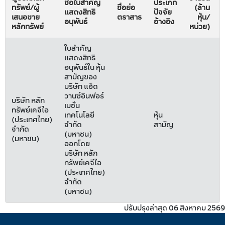
ชื่อใบสำคัญ
ประเภท
ทรัพย์/ผู้
ชื่อย่อ
(ล้าน
แสดงสิทธิ
ปัจจัย
เสนอขาย
ตราสาร
หุ้น/
อนุพันธ์
อ้างอิง
หลักทรัพย์
หน่วย)
ใบสำคัญ
แสดงสิทธิ
อนุพันธ์ใน หุ้น
สามัญของ
บริษัท แอ็ด
วานซ์อินฟอร์
บริษัท หลัก
เมชั่น
ทรัพย์เคจีไอ
เทคโนโลยี
หุ้น
(ประเทศไทย)
จำกัด
สามัญ
จำกัด
(มหาชน)
(มหาชน)
ออกโดย
บริษัท หลัก
ทรัพย์เคจีไอ
(ประเทศไทย)
จำกัด
(มหาชน)
ปรับปรุงล่าสุด 06 สิงหาคม 2569