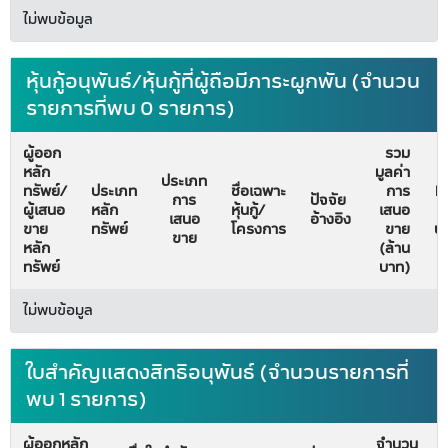
ไม่พบข้อมูล
หุ้นกู้อนุพันธ์/หุ้นกู้ที่ผู้ถือมีภาระผูกพัน (จำนวน
รายการที่พบ 0 รายการ)
ผู้ออก
รวม
หลัก
มูลค่า
วั
ประเภท
ทรัพย์/
ประเภท
ชื่อเฉพาะ
การ
Fi
การ
ปัจจัย
ผู้เสนอ
หลัก
หุ้นกู้/
เสนอ
ม
เสนอ
อ้างอิง
ขาย
ทรัพย์
โครงการ
ขาย
บั
ขาย
หลัก
(ล้าน
ทรัพย์
บาท)
ไม่พบข้อมูล
ใบสำคัญแสดงสิทธิอนุพันธ์ (จำนวนรายการที่
พบ 1 รายการ)
ผู้ออกหลัก
จำนวน