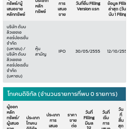
ประเภท
ทรัพย์/ผู้
การ
วันที่ยื่น Filling
ข้อมูล Fillin
หลัก
เสนอขาย
เสนอ
Version แรก
ล่าสุด (วันที่
ทรัพย์
หลักทรัพย์
ขาย
นับ 1 Filing)
บริษัท ดับบ
ลิวเอชเอ
คอร์ปอเรชั่น
จำกัด
(มหาชน) /
หุ้น
IPO
30/05/2555
12/10/255
บริษัท ดับบ
สามัญ
ลิวเอชเอ
คอร์ปอเรชั่น
จำกัด
(มหาชน)
โทเคนดิจิทัล (จำนวนรายการที่พบ 0 รายการ)
ผู้ออก
วัน
หลัก
วันที่
วันที่
ประเภท
ราคา
ที่
ทรัพย์/
ประเภท
Filling
เริ่ม
การ
ขาย
สิ้น
ผู้เสนอ
โทเคน
มีผล
การ
เสนอ
ต่อ
สุด
ขาย
ดิจิทัล
ใช้
เสนอ