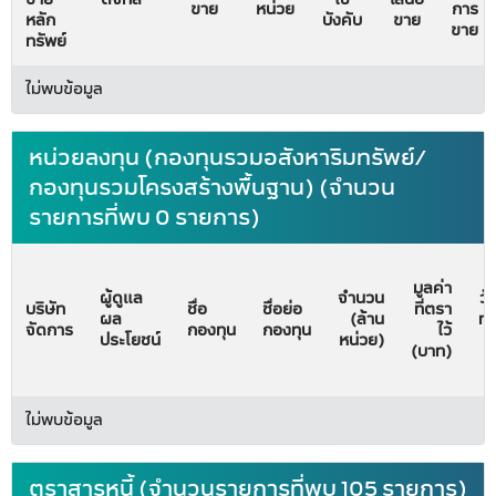
ขาย
หน่วย
การ
หลัก
บังคับ
ขาย
ขาย
ทรัพย์
ไม่พบข้อมูล
หน่วยลงทุน (กองทุนรวมอสังหาริมทรัพย์/
กองทุนรวมโครงสร้างพื้นฐาน) (จำนวน
รายการที่พบ 0 รายการ)
มูลค่า
ผู้ดูแล
จำนวน
วั
บริษัท
ชื่อ
ชื่อย่อ
ที่ตรา
ผล
(ล้าน
ทะ
จัดการ
กองทุน
กองทุน
ไว้
ประโยชน์
หน่วย)
จั
(บาท)
ไม่พบข้อมูล
ตราสารหนี้ (จำนวนรายการที่พบ 105 รายการ)