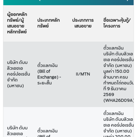
ผู้ออกหลัก
ทรัพย์/ผู้
ประเภทหลัก
ประเภทการ
ชื่อเฉพาะหุ้นกู้/
เสนอขาย
ทรัพย์
เสนอขาย
โครงการ
หลักทรัพย์
ตั๋วแลกเงิน
บริษัท ดับบลิวเอ
ชเอ คอร์ปอเรชั่น
บริษัท ดับบ
ตั๋วแลกเงิน
จำกัด (มหาชน)
ลิวเอชเอ
(Bill of
มูลค่า 150.00
คอร์ปอเรชั่น
II/MTN
Exchange) -
ล้านบาท ครบ
จำกัด
ระยะสั้น
กำหนดไถ่ถอนวัน
(มหาชน)
ที่ 9 ธันวาคม
2569
(WHA26D09A)
ตั๋วแลกเงิน
บริษัท ดับบลิวเอ
ชเอ คอร์ปอเรชั่น
บริษัท ดับบ
ตั๋วแลกเงิน
จำกัด (มหาชน)
ลิวเอชเอ
(Bill of
มูลค่า 200.00