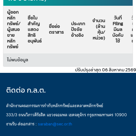
ผู้ออก
หลัก
ชื่อใบ
วันที่
วัน
จำนวน
ทรัพย์/
สำคัญ
ประเภท
Filing
เริ
ชื่อย่อ
(ล้าน
ผู้เสนอ
แสดง
ปัจจัย
มีผล
ก
ตราสาร
หุ้น/
ขาย
สิทธิ
อ้างอิง
บังคับ
เส
หน่วย)
หลัก
อนุพันธ์
ใช้
ข
ทรัพย์
ไม่พบข้อมูล
ปรับปรุงล่าสุด 06 สิงหาคม 2569
ติดต่อ ก.ล.ต.
สำนักงานคณะกรรมการกำกับหลักทรัพย์และตลาดหลักทรัพย์
333/3 ถนนวิภาวดีรังสิต แขวงจอมพล เขตจตุจักร กรุงเทพมหานคร 10900
งานรับ-ส่งเอกสาร :
saraban@sec.or.th