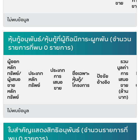
การ
ขาย
ขาย
ไม่พบข้อมูล
หุ้นกู้อนุพันธ์/หุ้นกู้ที่ผู้ถือมีภาระผูกพัน (จำนวน
รายการที่พบ 0 รายการ)
ผู้ออก
รวม
หลัก
มูลค่า
วั
ประเภท
ทรัพย์/
ประเภท
ชื่อเฉพาะ
การ
Fi
การ
ปัจจัย
ผู้เสนอ
หลัก
หุ้นกู้/
เสนอ
ม
เสนอ
อ้างอิง
ขาย
ทรัพย์
โครงการ
ขาย
บั
ขาย
หลัก
(ล้าน
ทรัพย์
บาท)
ไม่พบข้อมูล
ใบสำคัญแสดงสิทธิอนุพันธ์ (จำนวนรายการที่
พบ 0 รายการ)