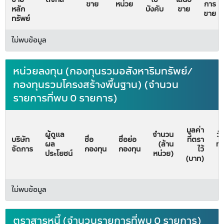
ขาย
หน่วย
การ
หลัก
บังคับ
ขาย
ขาย
ทรัพย์
ไม่พบข้อมูล
หน่วยลงทุน (กองทุนรวมอสังหาริมทรัพย์/
กองทุนรวมโครงสร้างพื้นฐาน) (จำนวน
รายการที่พบ 0 รายการ)
มูลค่า
ผู้ดูแล
จำนวน
วั
บริษัท
ชื่อ
ชื่อย่อ
ที่ตรา
ผล
(ล้าน
ทะ
จัดการ
กองทุน
กองทุน
ไว้
ประโยชน์
หน่วย)
จั
(บาท)
ไม่พบข้อมูล
ตราสารหนี้ (จำนวนรายการที่พบ 0 รายการ)