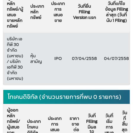
หลัก
ประเภท
วันที่แก้ไข
ประเภท
วันที่ยื่น
ทรัพย์/ผู้
การ
ข้อมูล Filling
หลัก
Filling
เสนอ
เสนอ
ล่าสุด (วันที่
ทรัพย์
Version แรก
ขายหลัก
ขาย
นับ 1 Filing)
ทรัพย์
บริษัท เอ
ทีพี 30
จำกัด
(มหาชน)
หุ้น
IPO
07/04/2558
04/07/2558
/ บริษัท
สามัญ
เอทีพี 30
จำกัด
(มหาชน)
โทเคนดิจิทัล (จำนวนรายการที่พบ 0 รายการ)
ผู้ออก
วัน
หลัก
วันที่
วันที่
ประเภท
ราคา
ที่
ทรัพย์/
ประเภท
Filling
เริ่ม
การ
ขาย
สิ้น
ผู้เสนอ
โทเคน
มีผล
การ
เสนอ
ต่อ
สุด
ขาย
ดิจิทัล
ใช้
เสนอ