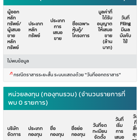
ผู้ออก
มูลค่าที่
หลัก
ได้รับ
วันที่
ประเภท
ทรัพย์/
ประเภท
ชื่อเฉพาะ
อนุญาต
Filing
การ
ผู้เสนอ
หลัก
หุ้นกู้/
ให้เสนอ
มีผล
เสนอ
ขาย
ทรัพย์
โครงการ
ขาย
บังคับ
ขาย
หลัก
(ล้าน
ใช้
ทรัพย์
บาท)
ไม่พบข้อมูล
/1
กรณีตราสารระยะสั้น ระบบแสดงด้วย "วันที่ออกตราสาร"
หน่วยลงทุน (กองุทนรวม) (จำนวนรายการที่
พบ 0 รายการ)
วัน
วันที่
ที่
วันที่จด
เริ่ม
บริษัท
ประเภท
ชื่อ
ชื่อย่อ
สิ้น
ทะเบียน
การ
จัดการ
กองทุน
กองทุน
กองทุน
สุด
จัดตั้ง
เสนอ