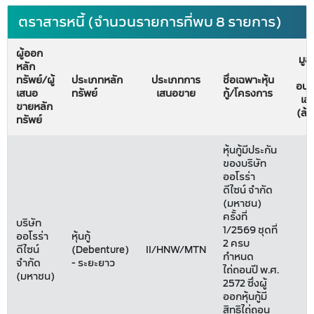
ตราสารหนี้ (จำนวนรายการที่พบ 8 รายการ)
ผู้ออก
มูลค
หลัก
ทรัพย์/ผู้
ประเภทหลัก
ประเภทการ
ชื่อเฉพาะหุ้น
อนุ
เสนอ
ทรัพย์
เสนอขาย
กู้/โครงการ
เส
ขายหลัก
(ล้
ทรัพย์
หุ้นกู้มีประกัน
ของบริษัท
ออโรร่า
ดีไซน์ จำกัด
(มหาชน)
ครั้งที่
บริษัท
1/2569 ชุดที่
ออโรร่า
หุ้นกู้
2 ครบ
ดีไซน์
(Debenture)
II/HNW/MTN
กำหนด
จำกัด
- ระยะยาว
ไถ่ถอนปี พ.ศ.
(มหาชน)
2572 ซึ่งผู้
ออกหุ้นกู้มี
สิทธิไถ่ถอน