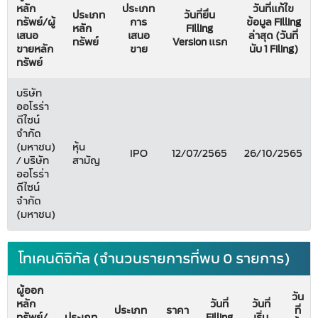
หลัก
ประเภท
วันที่แก้ไข
ประเภท
วันที่ยื่น
ทรัพย์/ผู้
การ
ข้อมูล Filling
หลัก
Filling
เสนอ
เสนอ
ล่าสุด (วันที่
ทรัพย์
Version แรก
ขายหลัก
ขาย
นับ 1 Filing)
ทรัพย์
บริษัท
ออโรร่า
ดีไซน์
จำกัด
(มหาชน)
หุ้น
IPO
12/07/2565
26/10/2565
/ บริษัท
สามัญ
ออโรร่า
ดีไซน์
จำกัด
(มหาชน)
โทเคนดิจิทัล (จำนวนรายการที่พบ 0 รายการ)
ผู้ออก
วัน
หลัก
วันที่
วันที่
ประเภท
ราคา
ที่
ทรัพย์/
ประเภท
Filling
เริ่ม