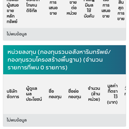
การ
ขาย
สิ้น
ผู้เสนอ
โทเคน
มีผล
การ
เสนอ
ต่อ
สุด
ขาย
ดิจิทัล
ใช้
เสนอ
ขาย
หน่วย
การ
หลัก
บังคับ
ขาย
ขาย
ทรัพย์
ไม่พบข้อมูล
หน่วยลงทุน (กองทุนรวมอสังหาริมทรัพย์/
กองทุนรวมโครงสร้างพื้นฐาน) (จำนวน
รายการที่พบ 0 รายการ)
มูลค่า
ผู้ดูแล
จำนวน
วั
บริษัท
ชื่อ
ชื่อย่อ
ที่ตรา
ผล
(ล้าน
ทะ
จัดการ
กองทุน
กองทุน
ไว้
ประโยชน์
หน่วย)
จั
(บาท)
ไม่พบข้อมูล