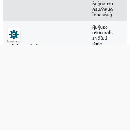
หุ้นกู้ก่อนวัน
ครบกำหนด
ไถ่ถอนหุ้นกู้
หุ้นกู้ของ
บริษัท ออโร
ร่า ดีไซน์
บริษัท
จำกัด
ออโรร่า
หุ้นกู้
(มหาชน)
ดีไซน์
(Debenture)
II/HNW/MTN
ครั้งที่
จำกัด
- ระยะยาว
1/2569 ชุดที่
(มหาชน)
1 ครบกำหนด
ไถ่ถอนปี พ.ศ.
2571
หุ้นกู้ด้อย
สิทธิที่มี
ลักษณะ
คล้ายทุน
ไถ่ถอนเมื่อ
เลิกบริษัท ซึ่ง
ผู้ออกหุ้นกู้มี
สิทธิไถ่ถอน