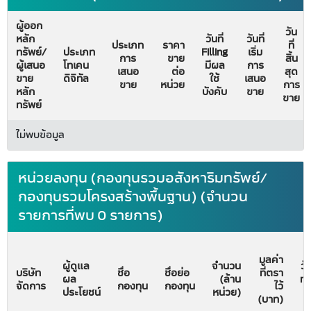
ผู้ออก
วัน
หลัก
วันที่
วันที่
ประเภท
ราคา
ที่
ทรัพย์/
ประเภท
Filling
เริ่ม
การ
ขาย
สิ้น
ผู้เสนอ
โทเคน
มีผล
การ
เสนอ
ต่อ
สุด
ขาย
ดิจิทัล
ใช้
เสนอ
ขาย
หน่วย
การ
หลัก
บังคับ
ขาย
ขาย
ทรัพย์
ไม่พบข้อมูล
หน่วยลงทุน (กองทุนรวมอสังหาริมทรัพย์/
กองทุนรวมโครงสร้างพื้นฐาน) (จำนวน
รายการที่พบ 0 รายการ)
มูลค่า
ผู้ดูแล
จำนวน
วั
บริษัท
ชื่อ
ชื่อย่อ
ที่ตรา
ผล
(ล้าน
ทะ
จัดการ
กองทุน
กองทุน
ไว้
ประโยชน์
หน่วย)
จั
(บาท)