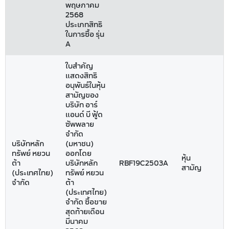
พฤษภาคม
2568
ประเภทสิทธิ
ในการซื้อ รุ่น
A
ใบสำคัญ
แสดงสิทธิ
อนุพันธ์ในหุ้น
สามัญของ
บริษัท อาร์
แอนด์ บี ฟู้ด
ซัพพลาย
จำกัด
บริษัทหลัก
(มหาชน)
ทรัพย์ หยวน
ออกโดย
หุ้น
ต้า
บริษัทหลัก
RBF19C2503A
สามัญ
(ประเทศไทย)
ทรัพย์ หยวน
จำกัด
ต้า
(ประเทศไทย)
จำกัด ซื้อขาย
สุดท้ายเดือน
มีนาคม