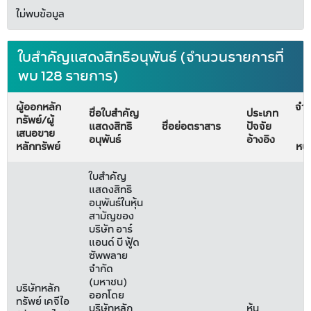
ไม่พบข้อมูล
ใบสำคัญแสดงสิทธิอนุพันธ์ (จำนวนรายการที่
พบ 128 รายการ)
ผู้ออกหลัก
จำ
ชื่อใบสำคัญ
ประเภท
ทรัพย์/ผู้
(
แสดงสิทธิ
ชื่อย่อตราสาร
ปัจจัย
เสนอขาย
ห
อนุพันธ์
อ้างอิง
หลักทรัพย์
หน่
ใบสำคัญ
แสดงสิทธิ
อนุพันธ์ในหุ้น
สามัญของ
บริษัท อาร์
แอนด์ บี ฟู้ด
ซัพพลาย
จำกัด
(มหาชน)
บริษัทหลัก
ออกโดย
ทรัพย์ เคจีไอ
บริษัทหลัก
หุ้น