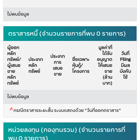
ไม่พบข้อมูล
ตราสารหนี้ (จำนวนรายการที่พบ 0 รายการ)
ผู้ออก
มูลค่าที่
หลัก
ได้รับ
วันที่
ประเภท
ทรัพย์/
ประเภท
ชื่อเฉพาะ
อนุญาต
Filing
การ
ผู้เสนอ
หลัก
หุ้นกู้/
ให้เสนอ
มีผล
เสนอ
ขาย
ทรัพย์
โครงการ
ขาย
บังคับ
ขาย
หลัก
(ล้าน
ใช้
ทรัพย์
บาท)
ไม่พบข้อมูล
/1
กรณีตราสารระยะสั้น ระบบแสดงด้วย "วันที่ออกตราสาร"
หน่วยลงทุน (กองุทนรวม) (จำนวนรายการที่
พบ 0 รายการ)