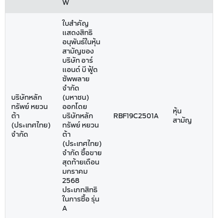
W
ใบสำคัญ
แสดงสิทธิ
อนุพันธ์ในหุ้น
สามัญของ
บริษัท อาร์
แอนด์ บี ฟู้ด
ซัพพลาย
จำกัด
บริษัทหลัก
(มหาชน)
ทรัพย์ หยวน
ออกโดย
หุ้น
ต้า
บริษัทหลัก
RBF19C2501A
สามัญ
(ประเทศไทย)
ทรัพย์ หยวน
จำกัด
ต้า
(ประเทศไทย)
จำกัด ซื้อขาย
สุดท้ายเดือน
มกราคม
2568
ประเภทสิทธิ
ในการซื้อ รุ่น
A