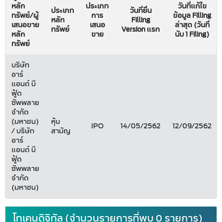
หลัก
ประเภท
วันที่แก้ไข
ประเภท
วันที่ยื่น
ทรัพย์/ผู้
การ
ข้อมูล Filling
หลัก
Filling
เสนอขาย
เสนอ
ล่าสุด (วันที่
ทรัพย์
Version แรก
หลัก
ขาย
นับ 1 Filing)
ทรัพย์
บริษัท
อาร์
แอนด์ บี
ฟู้ด
ซัพพลาย
จำกัด
(มหาชน)
หุ้น
IPO
14/05/2562
12/09/2562
/ บริษัท
สามัญ
อาร์
แอนด์ บี
ฟู้ด
ซัพพลาย
จำกัด
(มหาชน)
โทเคนดิจิทัล (จำนวนรายการที่พบ 0 รายการ)