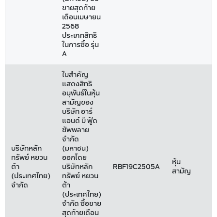
ขายสุดท้าย
เดือนเมษายน
2568
ประเภทสิทธิ
ในการซื้อ รุ่น
A
ใบสำคัญ
แสดงสิทธิ
อนุพันธ์ในหุ้น
สามัญของ
บริษัท อาร์
แอนด์ บี ฟู้ด
ซัพพลาย
จำกัด
บริษัทหลัก
(มหาชน)
ทรัพย์ หยวน
ออกโดย
หุ้น
ต้า
บริษัทหลัก
RBF19C2505A
สามัญ
(ประเทศไทย)
ทรัพย์ หยวน
จำกัด
ต้า
(ประเทศไทย)
จำกัด ซื้อขาย
สุดท้ายเดือน