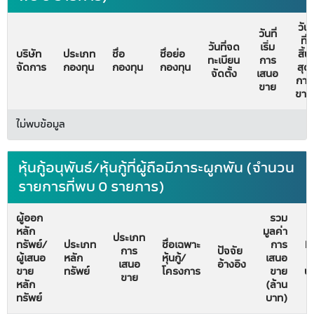
วัน
วันที่
ที่
วันที่จด
เริ่ม
บริษัท
ประเภท
ชื่อ
ชื่อย่อ
สิ้น
ทะเบียน
การ
จัดการ
กองทุน
กองทุน
กองทุน
สุด
จัดตั้ง
เสนอ
การ
ขาย
ขาย
ไม่พบข้อมูล
หุ้นกู้อนุพันธ์/หุ้นกู้ที่ผู้ถือมีภาระผูกพัน (จำนวน
รายการที่พบ 0 รายการ)
ผู้ออก
รวม
หลัก
มูลค่า
วั
ประเภท
ทรัพย์/
ประเภท
ชื่อเฉพาะ
การ
Fi
การ
ปัจจัย
ผู้เสนอ
หลัก
หุ้นกู้/
เสนอ
ม
เสนอ
อ้างอิง
ขาย
ทรัพย์
โครงการ
ขาย
บั
ขาย
หลัก
(ล้าน
ทรัพย์
บาท)