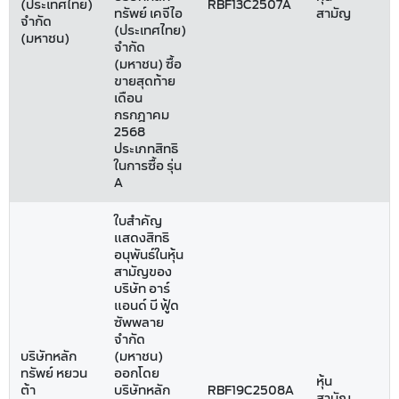
(ประเทศไทย)
RBF13C2507A
ทรัพย์ เคจีไอ
สามัญ
จำกัด
(ประเทศไทย)
(มหาชน)
จำกัด
(มหาชน) ซื้อ
ขายสุดท้าย
เดือน
กรกฎาคม
2568
ประเภทสิทธิ
ในการซื้อ รุ่น
A
ใบสำคัญ
แสดงสิทธิ
อนุพันธ์ในหุ้น
สามัญของ
บริษัท อาร์
แอนด์ บี ฟู้ด
ซัพพลาย
จำกัด
บริษัทหลัก
(มหาชน)
ทรัพย์ หยวน
ออกโดย
หุ้น
ต้า
บริษัทหลัก
RBF19C2508A
สามัญ