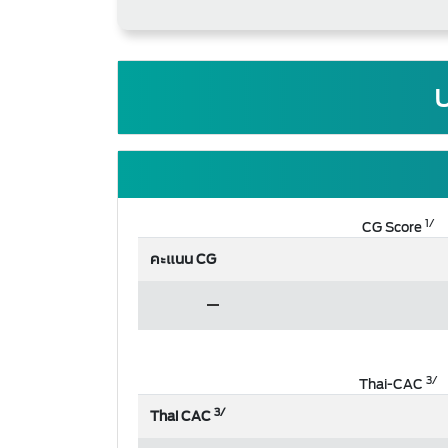
บ
1/
CG Score
คะแนน CG
3/
Thai-CAC
3/
Thai CAC