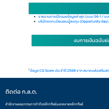
รายงานการเปิดเผยข้อมูลล่าสุด (แบบ 56-1 / แ
บริษัทจดทะเบียนพบผู้ลงทุน (Opportunity day
งบการเงินฉบับย่
1
ข้อมูล CG Score ประจำปี 2568 จาก สมาคมส่งเสริมส
ติดต่อ ก.ล.ต.
สำนักงานคณะกรรมการกำกับหลักทรัพย์และตลาดหลักทรัพย์