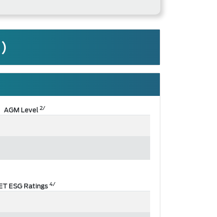
น)
2/
AGM Level
4/
ET ESG Ratings