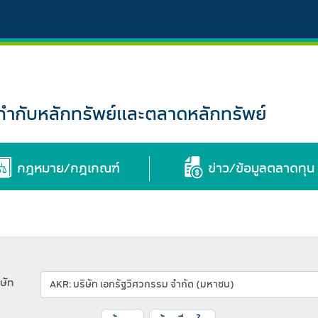
กับหลักทรัพย์และตลาดหลักทรัพย์
กฎหมาย/กฎเกณฑ์
ข่าว/ข้อมูลตลาดทุน
ษัท