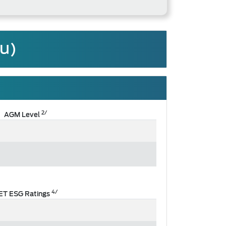
ชน)
2/
AGM Level
4/
ET ESG Ratings