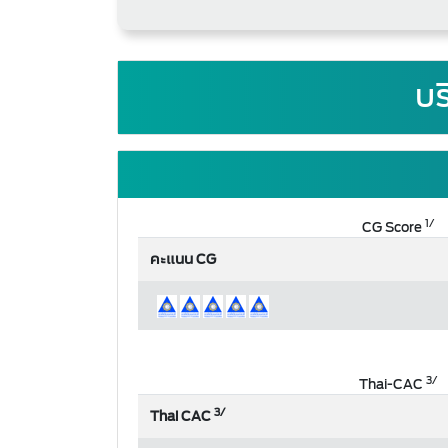
บร
1/
CG Score
คะแนน CG
3/
Thai-CAC
3/
Thai CAC