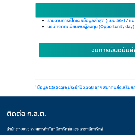
รายงานการเปิดเผยข้อมูลล่าสุด (แบบ 56-1 / แ
บริษัทจดทะเบียนพบผู้ลงทุน (Opportunity day
งบการเงินฉบับย่
1
ข้อมูล CG Score ประจำปี 2568 จาก สมาคมส่งเสริมส
ติดต่อ ก.ล.ต.
สำนักงานคณะกรรมการกำกับหลักทรัพย์และตลาดหลักทรัพย์