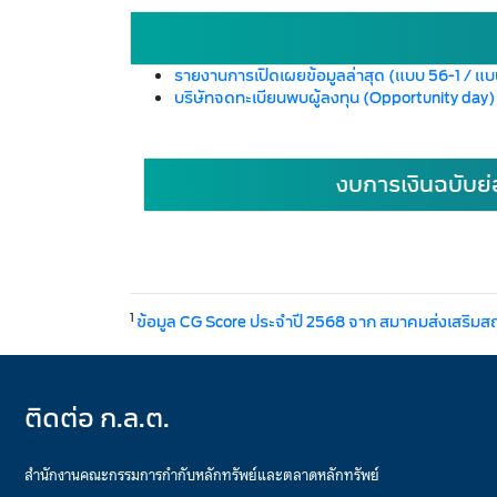
รายงานการเปิดเผยข้อมูลล่าสุด (แบบ 56-1 / แ
บริษัทจดทะเบียนพบผู้ลงทุน (Opportunity day
งบการเงินฉบับย่
1
ข้อมูล CG Score ประจำปี 2568 จาก สมาคมส่งเสริมส
ติดต่อ ก.ล.ต.
สำนักงานคณะกรรมการกำกับหลักทรัพย์และตลาดหลักทรัพย์