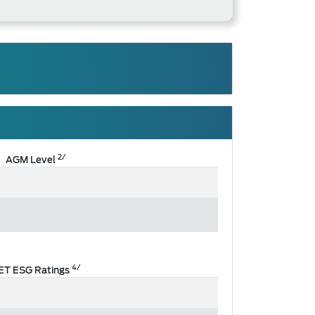
2/
AGM Level
4/
ET ESG Ratings