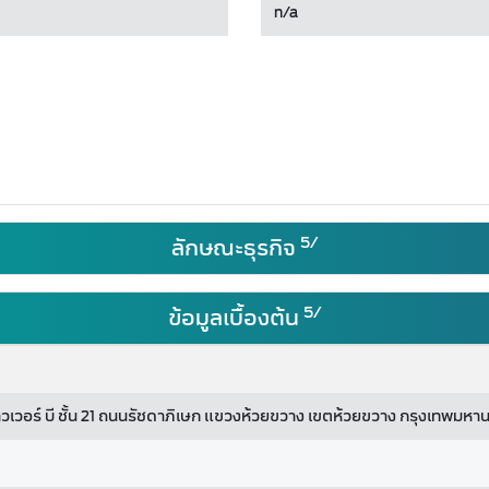
n/a
5/
ลักษณะธุรกิจ
5/
ข้อมูลเบื้องต้น
ู ทาวเวอร์ บี ชั้น 21 ถนนรัชดาภิเษก แขวงห้วยขวาง เขตห้วยขวาง กรุงเทพมห