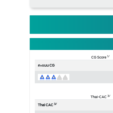
1/
CG Score
คะแนน CG
3/
Thai-CAC
3/
Thai CAC