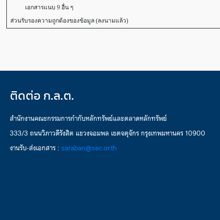
เอกสารแนบ 9 อื่น ๆ
ส่วนรับรองความถูกต้องของข้อมูล (ลงนามแล้ว)
ติดต่อ ก.ล.ต.
สำนักงานคณะกรรมการกำกับหลักทรัพย์และตลาดหลักทรัพย์
333/3 ถนนวิภาวดีรังสิต แขวงจอมพล เขตจตุจักร กรุงเทพมหานคร 10900
งานรับ-ส่งเอกสาร :
saraban@sec.or.th