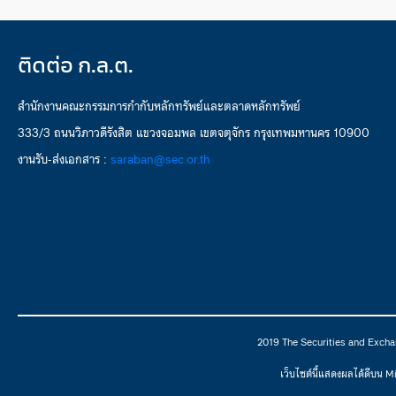
ติดต่อ ก.ล.ต.
สำนักงานคณะกรรมการกำกับหลักทรัพย์และตลาดหลักทรัพย์
333/3 ถนนวิภาวดีรังสิต แขวงจอมพล เขตจตุจักร กรุงเทพมหานคร 10900
งานรับ-ส่งเอกสาร :
saraban@sec.or.th
2019 The Securities and Excha
เว็บไซต์นี้แสดงผลได้ดีบน 