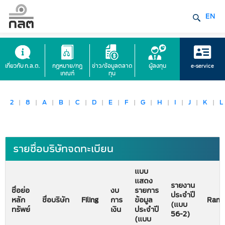
EN
เกี่ยวกับ ก.ล.ต.
กฎหมาย/กฎ
ข่าว/ข้อมูลตลาด
ผู้ลงทุน
e-service
เกณฑ์
ทุน
2
|
8
|
A
|
B
|
C
|
D
|
E
|
F
|
G
|
H
|
I
|
J
|
K
|
L
รายชื่อบริษัทจดทะเบียน
แบบ
แสดง
รายงาน
ชื่อย่อ
งบ
รายการ
ประจำปี
หลัก
ชื่อบริษัท
Filing
การ
ข้อมูล
Rank
(แบบ
ทรัพย์
เงิน
ประจำปี
56-2)
(แบบ