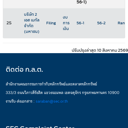
56-1)
บริษัท 2
งบ
เอส เมทัล
2S
Filing
การ
56-1
56-2
Ranki
จำกัด
เงิน
(มหาชน)
ปรับปรุงล่าสุด 10 สิงหาคม 2569
ติดต่อ ก.ล.ต.
สำนักงานคณะกรรมการกำกับหลักทรัพย์และตลาดหลักทรัพย์
333/3 ถนนวิภาวดีรังสิต แขวงจอมพล เขตจตุจักร กรุงเทพมหานคร 10900
งานรับ-ส่งเอกสาร :
saraban@sec.or.th