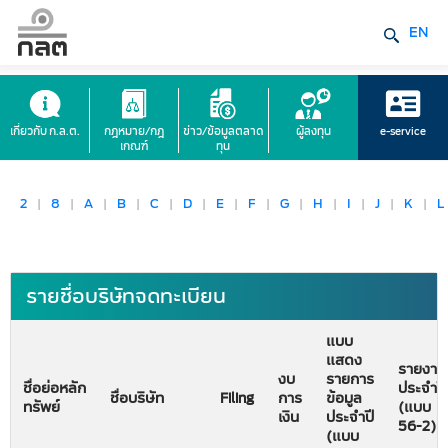
EN
เกี่ยวกับ ก.ล.ต.
กฎหมาย/กฎ
ข่าว/ข้อมูลตลาด
ผู้ลงทุน
e-service
เกณฑ์
ทุน
2
|
8
|
A
|
B
|
C
|
D
|
E
|
F
|
G
|
H
|
I
|
J
|
K
|
L
รายชื่อบริษัทจดทะเบียน
แบบ
แสดง
รายงาน
งบ
รายการ
ชื่อย่อหลัก
ประจำปี
ชื่อบริษัท
Filing
การ
ข้อมูล
ทรัพย์
(แบบ
เงิน
ประจำปี
56-2)
(แบบ