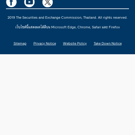
2019 The Securities and Exchange Commission, Thailand. All rights reserved.
เว็บไซต์นี้แสดงผลได้ดีบน Microsoft Edge, Chrome, Safari และ Firefox
Sitemap
Privacy Notice
Website Policy
Take Down Notice