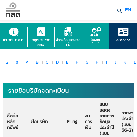
EN
เกี่ยวกับ ก.ล.ต.
กฎหมาย/กฎ
ข่าว/ข้อมูลตลาด
ผู้ลงทุน
e-service
เกณฑ์
ทุน
2
|
8
|
A
|
B
|
C
|
D
|
E
|
F
|
G
|
H
|
I
|
J
|
K
|
L
รายชื่อบริษัทจดทะเบียน
แบบ
แสดง
รายงาน
ชื่อย่อ
งบ
รายการ
ประจำปี
หลัก
ชื่อบริษัท
Filing
การ
ข้อมูล
(แบบ
ทรัพย์
เงิน
ประจำปี
56-2)
(แบบ