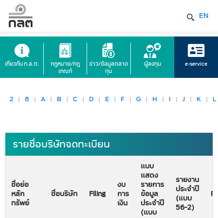
EN
เกี่ยวกับ ก.ล.ต.
กฎหมาย/กฎ
ข่าว/ข้อมูลตลาด
ผู้ลงทุน
e-service
เกณฑ์
ทุน
2
|
8
|
A
|
B
|
C
|
D
|
E
|
F
|
G
|
H
|
I
|
J
|
K
|
L
รายชื่อบริษัทจดทะเบียน
แบบ
แสดง
รายงาน
ชื่อย่อ
งบ
รายการ
ประจำปี
หลัก
ชื่อบริษัท
Filing
การ
ข้อมูล
Ra
(แบบ
ทรัพย์
เงิน
ประจำปี
56-2)
(แบบ